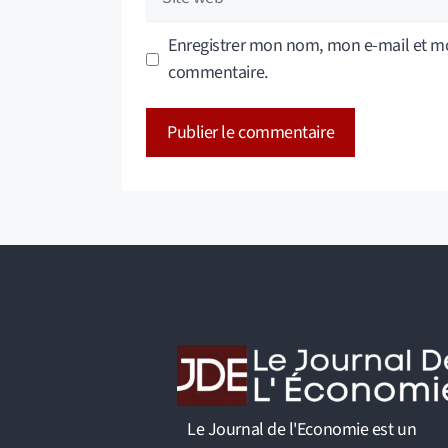
web
Enregistrer mon nom, mon e-mail et mo
commentaire.
A
l
t
e
r
n
a
t
i
v
Le Journal de l'Economie est un