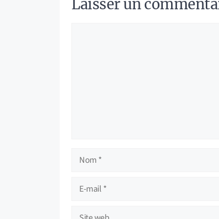
Laisser un commenta
Commentaire
Nom
E-
mail
Site