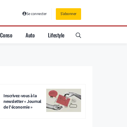
Se connecter
S'abonner
Conso
Auto
Lifestyle
Inscrivez-vous à la
newsletter « Journal
de l'économie »