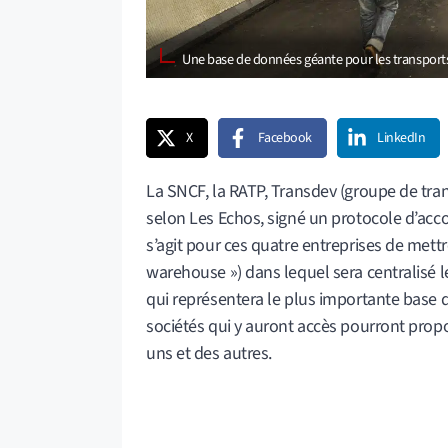
Une base de données géante pour les transport
X
Facebook
LinkedIn
La SNCF, la RATP, Transdev (groupe de tran
selon Les Echos, signé un protocole d’acc
s’agit pour ces quatre entreprises de mett
warehouse ») dans lequel sera centralisé l
qui représentera le plus importante base d
sociétés qui y auront accès pourront propo
uns et des autres.