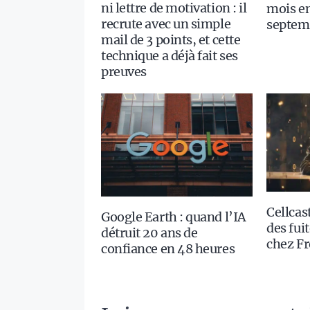
ni lettre de motivation : il
mois en
recrute avec un simple
septem
mail de 3 points, et cette
technique a déjà fait ses
preuves
Cellcast
Google Earth : quand l’IA
des fui
détruit 20 ans de
chez Fr
confiance en 48 heures