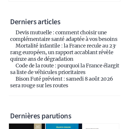
n
a
Derniers articles
t
i
Devis mutuelle : comment choisir une
v
complémentaire santé adaptée à vos besoins
e
Mortalité infantile : la France recule au 23ᵉ
:
rang européen, un rapport accablant révèle
quinze ans de dégradation
Code de la route : pourquoi la France élargit
sa liste de véhicules prioritaires
Bison Futé prévient : samedi 8 août 2026
sera rouge sur les routes
Dernières parutions