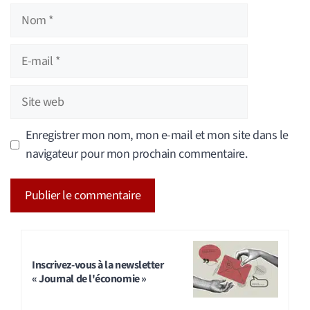
Nom
E-
mail
Site
web
Enregistrer mon nom, mon e-mail et mon site dans le
navigateur pour mon prochain commentaire.
A
l
t
Inscrivez-vous à la newsletter
« Journal de l'économie »
e
r