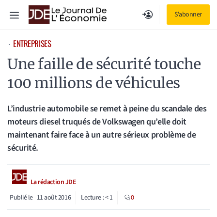
Aller
Menu
S'abonner
au
contenu
ENTREPRISES
⋅
Une faille de sécurité touche
100 millions de véhicules
L’industrie automobile se remet à peine du scandale des
moteurs diesel truqués de Volkswagen qu’elle doit
maintenant faire face à un autre sérieux problème de
sécurité.
La rédaction JDE
Publié le
11 août 2016
Lecture :
< 1
0