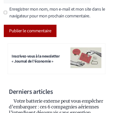
web
Enregistrer mon nom, mon e-mail et mon site dans le
navigateur pour mon prochain commentaire.
A
l
t
Inscrivez-vous à la newsletter
« Journal de l'économie »
e
r
n
a
Derniers articles
t
i
Votre batterie externe peut vous empêcher
v
d’embarquer : ces 6 compagnies aériennes
e
l’interdisent désormais sans exception