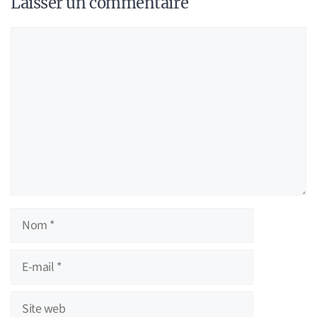
Laisser un commentaire
Commentaire
Nom
E-
mail
Site