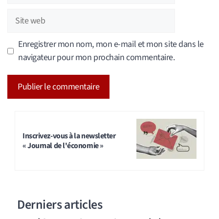
Site
web
Enregistrer mon nom, mon e-mail et mon site dans le
navigateur pour mon prochain commentaire.
A
l
t
Inscrivez-vous à la newsletter
« Journal de l'économie »
e
r
n
a
Derniers articles
t
i