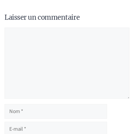
Laisser un commentaire
Commentaire
Nom
E-
mail