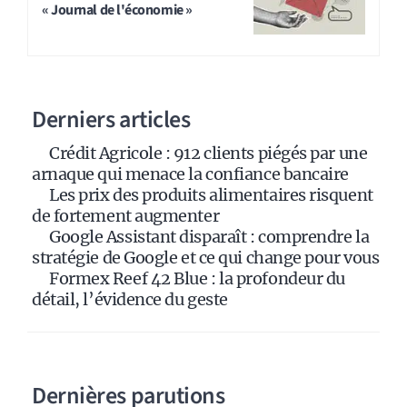
« Journal de l'économie »
e
r
n
a
Derniers articles
t
i
Crédit Agricole : 912 clients piégés par une
v
arnaque qui menace la confiance bancaire
e
Les prix des produits alimentaires risquent
:
de fortement augmenter
Google Assistant disparaît : comprendre la
stratégie de Google et ce qui change pour vous
Formex Reef 42 Blue : la profondeur du
détail, l’évidence du geste
Dernières parutions