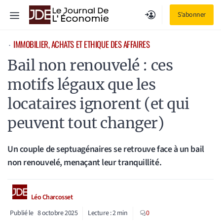
Aller
Menu
S'abonner
au
contenu
IMMOBILIER, ACHATS ET ETHIQUE DES AFFAIRES
⋅
Bail non renouvelé : ces
motifs légaux que les
locataires ignorent (et qui
peuvent tout changer)
Un couple de septuagénaires se retrouve face à un bail
non renouvelé, menaçant leur tranquillité.
Léo Charcosset
Publié le
8 octobre 2025
Lecture :
2
min
0