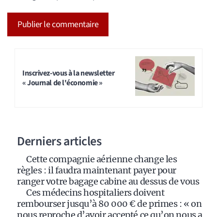
A
l
t
Inscrivez-vous à la newsletter
« Journal de l'économie »
e
r
n
a
Derniers articles
t
i
Cette compagnie aérienne change les
v
règles : il faudra maintenant payer pour
e
ranger votre bagage cabine au dessus de vous
:
Ces médecins hospitaliers doivent
rembourser jusqu’à 80 000 € de primes : « on
nous reproche d’avoir accepté ce qu’on nous a