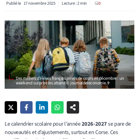
Publié le
17 novembre 2025
Lecture :
2
min
0
Des milliers d’élèves français privés de cours en décembre : un
week-end surprise les attend © journaldeleconomie.fr
Le calendrier scolaire pour l’année
2026-2027
se pare de
nouveautés et d’ajustements, surtout en Corse. Ces