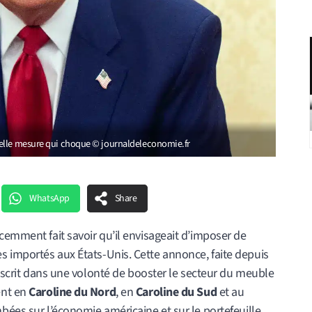
velle mesure qui choque © journaldeleconomie.fr
WhatsApp
Share
cemment fait savoir qu’il envisageait d’imposer de
 importés aux États-Unis. Cette annonce, faite depuis
inscrit dans une volonté de booster le secteur du meuble
ent en
Caroline du Nord
, en
Caroline du Sud
et au
bées sur l’économie américaine et sur le portefeuille