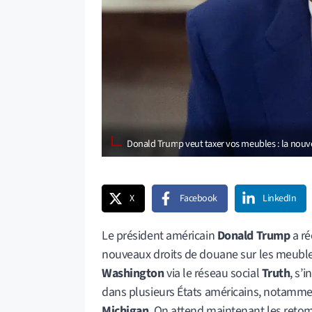
Donald Trump veut taxer vos meubles : la nou
X
Facebook
LinkedIn
Le président américain
Donald Trump
a ré
nouveaux droits de douane sur les meubles
Washington
via le réseau social
Truth
, s’
dans plusieurs États américains, notamm
Michigan
. On attend maintenant les retom