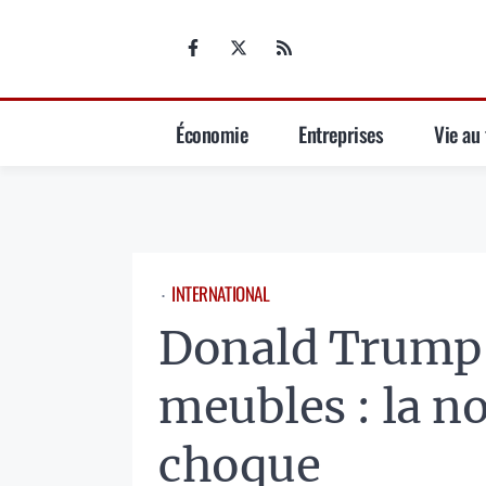
Aller
au
contenu
Économie
Entreprises
Vie au 
INTERNATIONAL
⋅
Donald Trump 
meubles : la n
choque