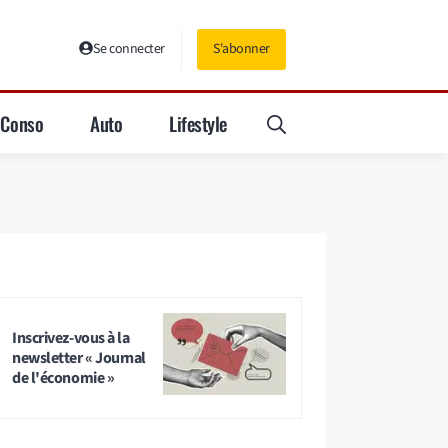
Se connecter
S'abonner
Conso
Auto
Lifestyle
Inscrivez-vous à la
newsletter « Journal
de l'économie »