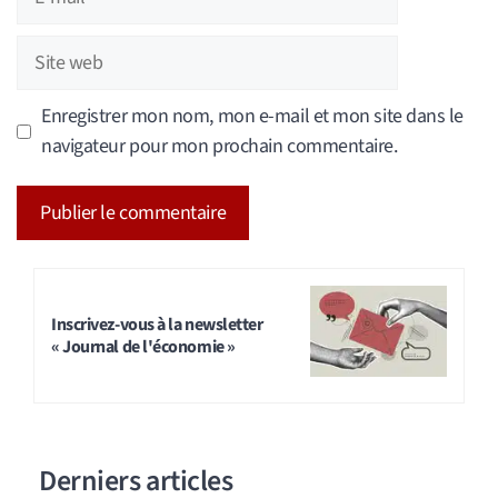
mail
Site
web
Enregistrer mon nom, mon e-mail et mon site dans le
navigateur pour mon prochain commentaire.
A
l
t
Inscrivez-vous à la newsletter
« Journal de l'économie »
e
r
n
a
Derniers articles
t