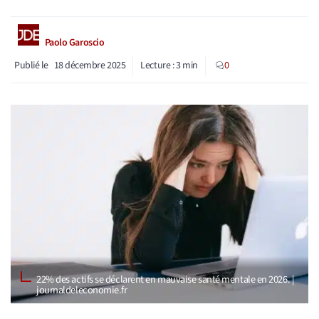
Paolo Garoscio
Publié le
18 décembre 2025
Lecture :
3
min
0
22% des actifs se déclarent en mauvaise santé mentale en 2026. |
journaldeleconomie.fr