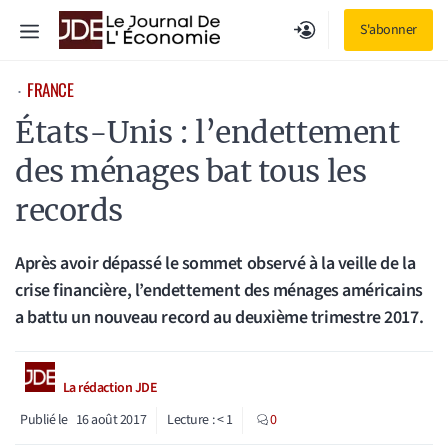
Aller
Menu
S'abonner
au
contenu
FRANCE
⋅
États-Unis : l’endettement
des ménages bat tous les
records
Après avoir dépassé le sommet observé à la veille de la
crise financière, l’endettement des ménages américains
a battu un nouveau record au deuxième trimestre 2017.
La rédaction JDE
Publié le
16 août 2017
Lecture :
< 1
0