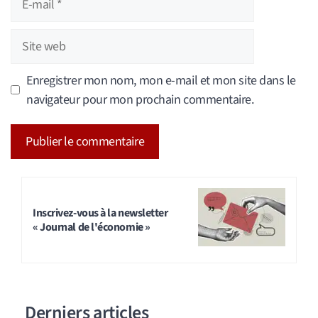
mail
Site
web
Enregistrer mon nom, mon e-mail et mon site dans le
navigateur pour mon prochain commentaire.
A
l
t
Inscrivez-vous à la newsletter
« Journal de l'économie »
e
r
n
a
Derniers articles
t