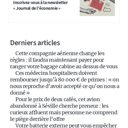
t
Inscrivez-vous à la newsletter
« Journal de l'économie »
e
r
n
a
Derniers articles
t
i
Cette compagnie aérienne change les
v
règles : il faudra maintenant payer pour
e
ranger votre bagage cabine au dessus de vous
:
Ces médecins hospitaliers doivent
rembourser jusqu’à 80 000 € de primes : « on
nous reproche d’avoir accepté ce qu’on nous a
donné »
Pour le prix de deux cafés, cet avion
abandonné à Séville cherche preneur : les
curieux affluent mais personne ne comprend
le piège derrière l’offre
Votre batterie externe peut vous empêcher