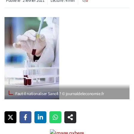
Publié le
2 février 2021
Lecture :
4
min
0
Faut-il nationaliser Sanofi ? © journaldeleconomie.fr