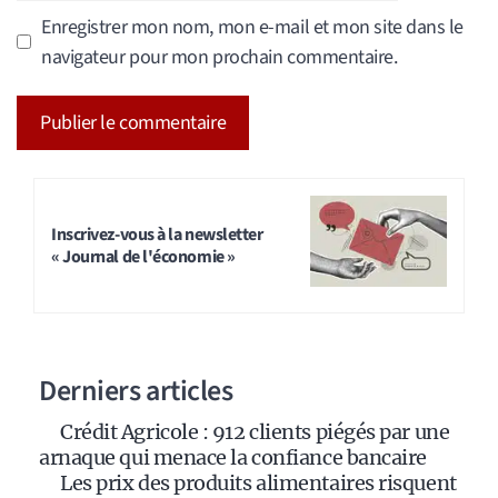
Enregistrer mon nom, mon e-mail et mon site dans le
navigateur pour mon prochain commentaire.
A
l
t
Inscrivez-vous à la newsletter
« Journal de l'économie »
e
r
n
a
Derniers articles
t
i
Crédit Agricole : 912 clients piégés par une
v
arnaque qui menace la confiance bancaire
e
Les prix des produits alimentaires risquent