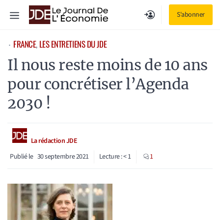
Aller
Menu
S'abonner
au
contenu
FRANCE
, 
LES ENTRETIENS DU JDE
⋅
Il nous reste moins de 10 ans
pour concrétiser l’Agenda
2030 !
La rédaction JDE
Publié le
30 septembre 2021
Lecture :
< 1
1