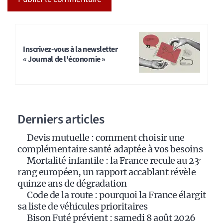
A
l
t
Inscrivez-vous à la newsletter
« Journal de l'économie »
e
r
n
a
Derniers articles
t
i
Devis mutuelle : comment choisir une
v
complémentaire santé adaptée à vos besoins
e
Mortalité infantile : la France recule au 23ᵉ
:
rang européen, un rapport accablant révèle
quinze ans de dégradation
Code de la route : pourquoi la France élargit
sa liste de véhicules prioritaires
Bison Futé prévient : samedi 8 août 2026