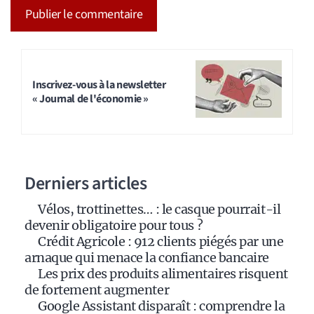
A
l
t
Inscrivez-vous à la newsletter
« Journal de l'économie »
e
r
n
a
Derniers articles
t
i
Vélos, trottinettes… : le casque pourrait-il
v
devenir obligatoire pour tous ?
e
Crédit Agricole : 912 clients piégés par une
:
arnaque qui menace la confiance bancaire
Les prix des produits alimentaires risquent
de fortement augmenter
Google Assistant disparaît : comprendre la