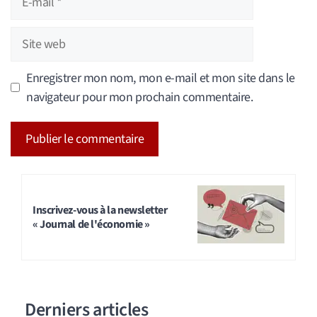
mail
Site
web
Enregistrer mon nom, mon e-mail et mon site dans le
navigateur pour mon prochain commentaire.
A
l
t
Inscrivez-vous à la newsletter
« Journal de l'économie »
e
r
n
a
Derniers articles
t