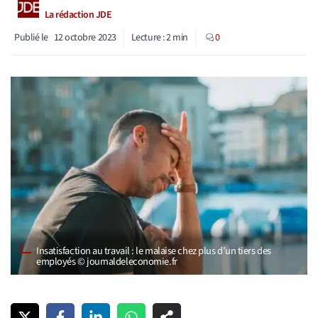
La rédaction JDE
Publié le
12 octobre 2023
Lecture :
2
min
0
Insatisfaction au travail : le malaise chez plus d’un tiers des
employés © journaldeleconomie.fr