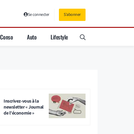
Se connecter
S'abonner
Conso
Auto
Lifestyle
Inscrivez-vous à la
newsletter « Journal
de l'économie »