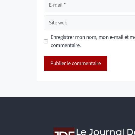
E-
mail
Site
web
Enregistrer mon nom, mon e-mail et mo
commentaire.
A
l
t
e
r
n
a
t