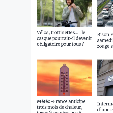
Vélos, trottinettes… : le
Bison F
casque pourrait-il devenir
samedi 
obligatoire pour tous ?
rouge s
Météo-France anticipe
Interm
trois mois de chaleur,
d’une c
jusqu’à octobre 2026