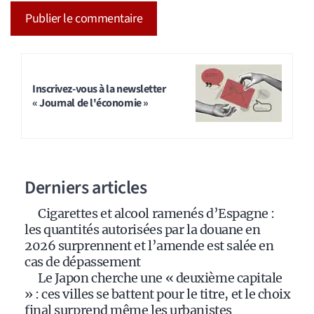
A
l
t
Inscrivez-vous à la newsletter
« Journal de l'économie »
e
r
n
a
Derniers articles
t
i
Cigarettes et alcool ramenés d’Espagne :
v
les quantités autorisées par la douane en
e
2026 surprennent et l’amende est salée en
:
cas de dépassement
Le Japon cherche une « deuxième capitale
» : ces villes se battent pour le titre, et le choix
final surprend même les urbanistes