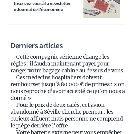
t
Inscrivez-vous à la newsletter
« Journal de l'économie »
e
r
n
a
Derniers articles
t
i
Cette compagnie aérienne change les
v
règles : il faudra maintenant payer pour
e
ranger votre bagage cabine au dessus de vous
:
Ces médecins hospitaliers doivent
rembourser jusqu’à 80 000 € de primes : « on
nous reproche d’avoir accepté ce qu’on nous a
donné »
Pour le prix de deux cafés, cet avion
abandonné à Séville cherche preneur : les
curieux affluent mais personne ne comprend
le piège derrière l’offre
Votre batterie externe peut vous empêcher