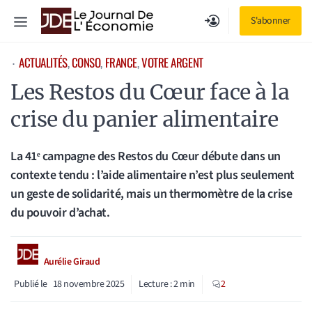
Aller
Menu
S'abonner
au
contenu
ACTUALITÉS
, 
CONSO
, 
FRANCE
, 
VOTRE ARGENT
⋅
Les Restos du Cœur face à la
crise du panier alimentaire
La 41ᵉ campagne des Restos du Cœur débute dans un
contexte tendu : l’aide alimentaire n’est plus seulement
un geste de solidarité, mais un thermomètre de la crise
du pouvoir d’achat.
Aurélie Giraud
Publié le
18 novembre 2025
Lecture :
2
min
2