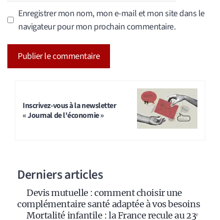
Enregistrer mon nom, mon e-mail et mon site dans le
navigateur pour mon prochain commentaire.
A
l
t
Inscrivez-vous à la newsletter
« Journal de l'économie »
e
r
n
a
Derniers articles
t
i
Devis mutuelle : comment choisir une
v
complémentaire santé adaptée à vos besoins
e
Mortalité infantile : la France recule au 23ᵉ