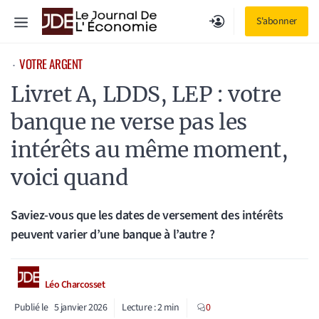
Aller
Menu
S'abonner
au
contenu
VOTRE ARGENT
⋅
Livret A, LDDS, LEP : votre
banque ne verse pas les
intérêts au même moment,
voici quand
Saviez-vous que les dates de versement des intérêts
peuvent varier d’une banque à l’autre ?
Léo Charcosset
Publié le
5 janvier 2026
Lecture :
2
min
0