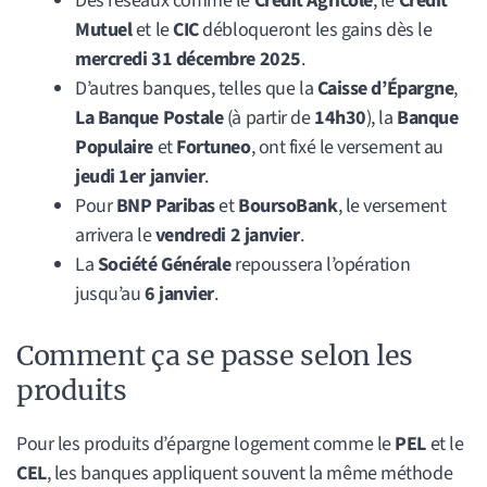
Des réseaux comme le
Crédit Agricole
, le
Crédit
Mutuel
et le
CIC
débloqueront les gains dès le
mercredi 31 décembre 2025
.
D’autres banques, telles que la
Caisse d’Épargne
,
La Banque Postale
(à partir de
14h30
), la
Banque
Populaire
et
Fortuneo
, ont fixé le versement au
jeudi 1er janvier
.
Pour
BNP Paribas
et
BoursoBank
, le versement
arrivera le
vendredi 2 janvier
.
La
Société Générale
repoussera l’opération
jusqu’au
6 janvier
.
Comment ça se passe selon les
produits
Pour les produits d’épargne logement comme le
PEL
et le
CEL
, les banques appliquent souvent la même méthode