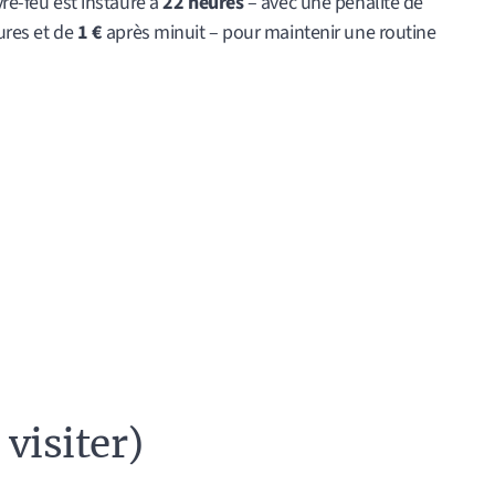
vre-feu est instauré à
22 heures
– avec une pénalité de
ures et de
1 €
après minuit – pour maintenir une routine
 visiter)