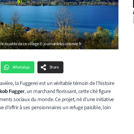
t incroyable de ce village © journaldeleconomie.fr
WhatsApp
Share
ière, la Fuggerei est un véritable témoin de l’histoire
kob Fugger
, un marchand florissant, cette cité figure
ents sociaux du monde. Ce projet, né d’une initiative
e d’offrir à ses pensionnaires un refuge paisible, loin