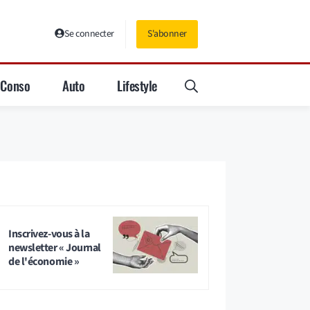
Se connecter
S'abonner
Conso
Auto
Lifestyle
Inscrivez-vous à la
newsletter « Journal
de l'économie »