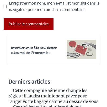
Enregistrer mon nom, mon e-mail et mon site dans le
navigateur pour mon prochain commentaire.
A
l
t
Inscrivez-vous à la newsletter
« Journal de l'économie »
e
r
n
a
Derniers articles
t
i
Cette compagnie aérienne change les
v
règles : il faudra maintenant payer pour
e
ranger votre bagage cabine au dessus de vous
:
Ces médecins hospitaliers doivent