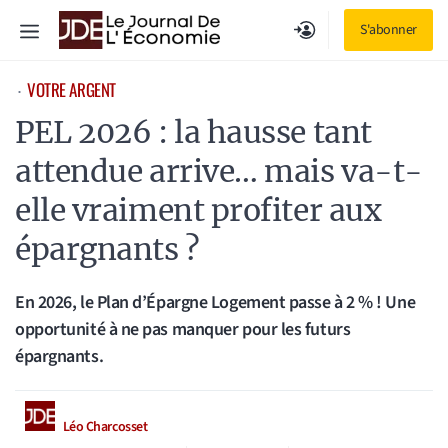
Aller
Menu
S'abonner
au
contenu
VOTRE ARGENT
⋅
PEL 2026 : la hausse tant
attendue arrive… mais va-t-
elle vraiment profiter aux
épargnants ?
En 2026, le Plan d’Épargne Logement passe à 2 % ! Une
opportunité à ne pas manquer pour les futurs
épargnants.
Léo Charcosset