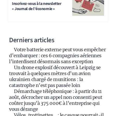
t
Inscrivez-vous à la newsletter
« Journal de l'économie »
e
r
n
a
Derniers articles
t
i
Votre batterie externe peut vous empêcher
v
d’embarquer : ces 6 compagnies aériennes
e
l’interdisent désormais sans exception
:
Un drone explosif découvert à Leipzig se
trouvait à quelques mètres d’un avion
ukrainien chargé de munitions : la
catastrophe n’est pas passée loin
Démarchage téléphonique : à partir du 11
août, décrocher un appel non consenti peut
coûter jusqu’à 375 000€ à l’entreprise qui
vous dérange
Vélos, trottinettes… : le casque pourrait-il