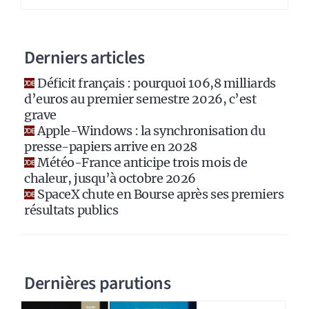
n
a
Derniers articles
t
i
Déficit français : pourquoi 106,8 milliards
v
d’euros au premier semestre 2026, c’est
e
grave
:
Apple-Windows : la synchronisation du
presse-papiers arrive en 2028
Météo-France anticipe trois mois de
chaleur, jusqu’à octobre 2026
SpaceX chute en Bourse après ses premiers
résultats publics
Dernières parutions