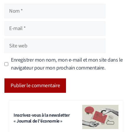
Nom
E-
mail
Site
web
Enregistrer mon nom, mon e-mail et mon site dans le
navigateur pour mon prochain commentaire.
A
l
t
Inscrivez-vous à la newsletter
« Journal de l'économie »
e
r