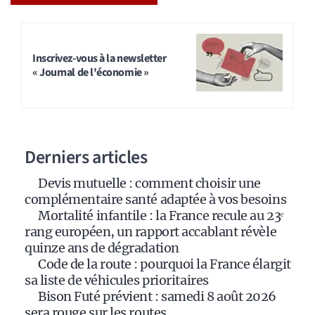
A
l
t
Inscrivez-vous à la newsletter
« Journal de l'économie »
e
r
n
a
Derniers articles
t
i
Devis mutuelle : comment choisir une
v
complémentaire santé adaptée à vos besoins
e
Mortalité infantile : la France recule au 23ᵉ
:
rang européen, un rapport accablant révèle
quinze ans de dégradation
Code de la route : pourquoi la France élargit
sa liste de véhicules prioritaires
Bison Futé prévient : samedi 8 août 2026
sera rouge sur les routes