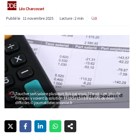
Léo Charcosset
Publié le
11 novembre 2025
Lecture :
2
min
0
Toucher son salaire plusieurs fois par mois ? De plus en plus de
Français y voient la solution miracle contre les fins de mois
difficiles © journaldeleconomie.fr