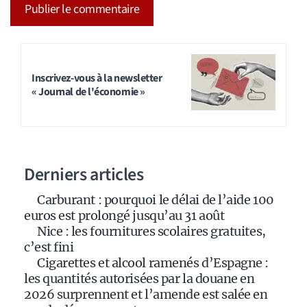
A
l
t
Inscrivez-vous à la newsletter
« Journal de l'économie »
e
r
n
a
Derniers articles
t
i
Carburant : pourquoi le délai de l’aide 100
v
euros est prolongé jusqu’au 31 août
e
Nice : les fournitures scolaires gratuites,
:
c’est fini
Cigarettes et alcool ramenés d’Espagne :
les quantités autorisées par la douane en
2026 surprennent et l’amende est salée en