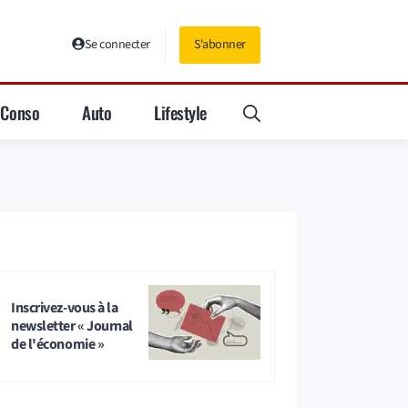
Se connecter
S'abonner
Conso
Auto
Lifestyle
Inscrivez-vous à la
newsletter « Journal
de l'économie »