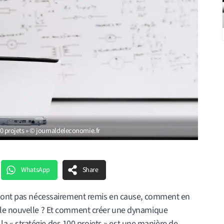
100 projets » © journaldeleconomie.fr
WhatsApp
Share
 sont pas nécessairement remis en cause, comment en
ale nouvelle ? Et comment créer une dynamique
, la « stratégie des 100 projets » est une manière de