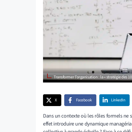
Transformer l’organisation : la « stratégie des 
X
Facebook
LinkedIn
Dans un contexte où les rôles formels ne
effet introduire une dynamique managéri
collective à grande échelle ? Face à ce défi