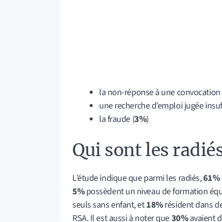
la non-réponse à une convocation 
une recherche d’emploi jugée insuff
la fraude (
3%
)
Qui sont les radiés
L’étude indique que parmi les radiés,
61%
5%
possèdent un niveau de formation équi
seuls sans enfant, et
18%
résident dans des
RSA. Il est aussi à noter que
30%
avaient d