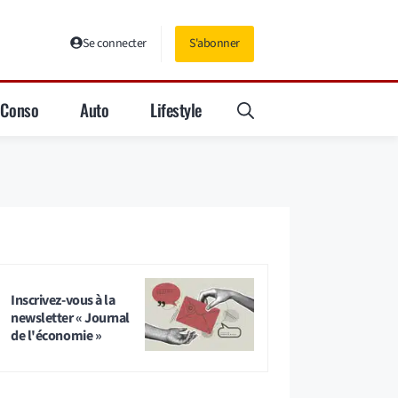
Se connecter
S'abonner
Conso
Auto
Lifestyle
Inscrivez-vous à la
newsletter « Journal
de l'économie »