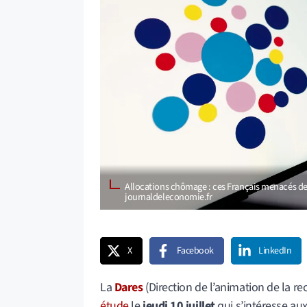
Allocations chômage : ces Français menacés de 
journaldeleconomie.fr
X
Facebook
LinkedIn
La
Dares
(Direction de l’animation de la re
étude
le
jeudi 10 juillet
qui s’intéresse a