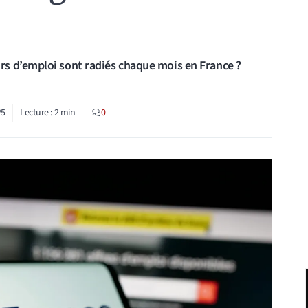
s d’emploi sont radiés chaque mois en France ?
25
Lecture :
2
min
0