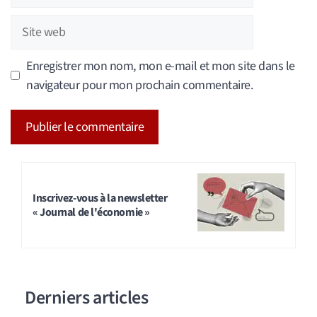
mail
Site
web
Enregistrer mon nom, mon e-mail et mon site dans le
navigateur pour mon prochain commentaire.
A
l
t
Inscrivez-vous à la newsletter
« Journal de l'économie »
e
r
n
a
Derniers articles
t
i