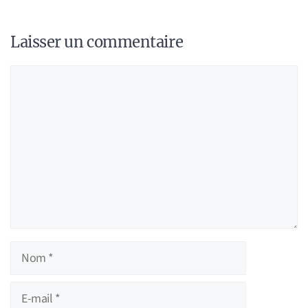
Laisser un commentaire
Commentaire
Nom
E-