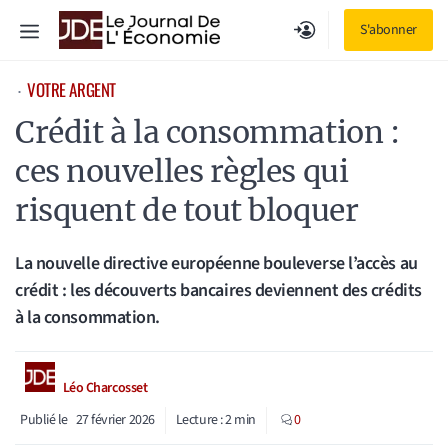
Aller
Menu
S'abonner
au
contenu
VOTRE ARGENT
⋅
Crédit à la consommation :
ces nouvelles règles qui
risquent de tout bloquer
La nouvelle directive européenne bouleverse l’accès au
crédit : les découverts bancaires deviennent des crédits
à la consommation.
Léo Charcosset
Publié le
27 février 2026
Lecture :
2
min
0