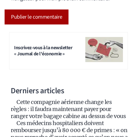
A
l
t
Inscrivez-vous à la newsletter
« Journal de l'économie »
e
r
n
a
Derniers articles
t
i
Cette compagnie aérienne change les
v
règles : il faudra maintenant payer pour
e
ranger votre bagage cabine au dessus de vous
:
Ces médecins hospitaliers doivent
rembourser jusqu’à 80 000 € de primes : « on