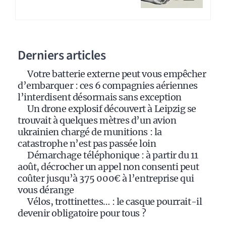
r
n
a
Derniers articles
t
i
Votre batterie externe peut vous empêcher
v
d’embarquer : ces 6 compagnies aériennes
e
l’interdisent désormais sans exception
:
Un drone explosif découvert à Leipzig se
trouvait à quelques mètres d’un avion
ukrainien chargé de munitions : la
catastrophe n’est pas passée loin
Démarchage téléphonique : à partir du 11
août, décrocher un appel non consenti peut
coûter jusqu’à 375 000€ à l’entreprise qui
vous dérange
Vélos, trottinettes… : le casque pourrait-il
devenir obligatoire pour tous ?