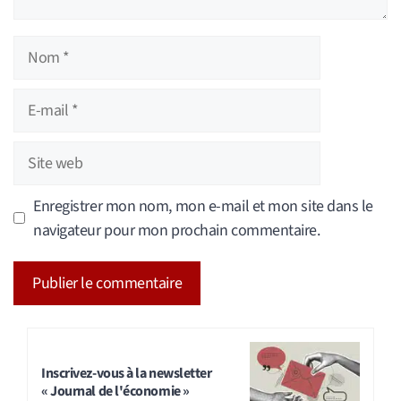
Nom
E-
mail
Site
web
Enregistrer mon nom, mon e-mail et mon site dans le
navigateur pour mon prochain commentaire.
A
l
t
Inscrivez-vous à la newsletter
« Journal de l'économie »
e