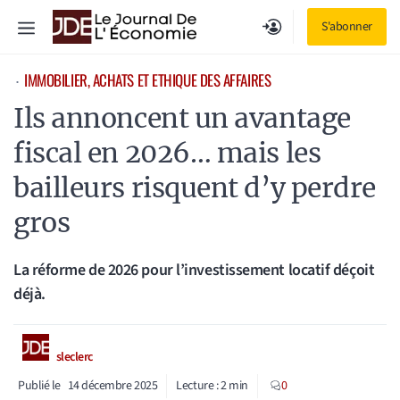
Aller
Menu
S'abonner
au
contenu
IMMOBILIER, ACHATS ET ETHIQUE DES AFFAIRES
⋅
Ils annoncent un avantage
fiscal en 2026… mais les
bailleurs risquent d’y perdre
gros
La réforme de 2026 pour l’investissement locatif déçoit
déjà.
sleclerc
Publié le
14 décembre 2025
Lecture :
2
min
0