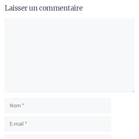
Laisser un commentaire
Commentaire
Nom
E-
mail
Site