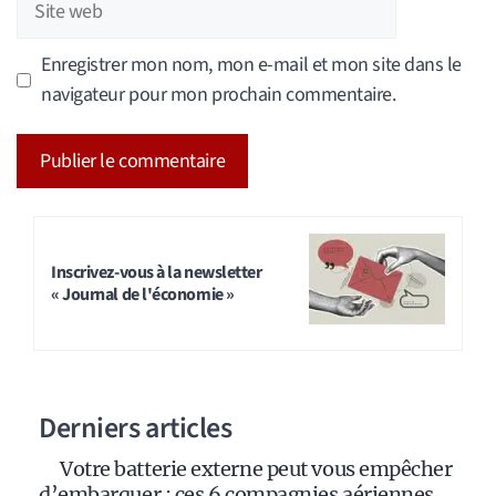
web
Enregistrer mon nom, mon e-mail et mon site dans le
navigateur pour mon prochain commentaire.
A
l
t
Inscrivez-vous à la newsletter
« Journal de l'économie »
e
r
n
a
Derniers articles
t
i
Votre batterie externe peut vous empêcher
v
d’embarquer : ces 6 compagnies aériennes