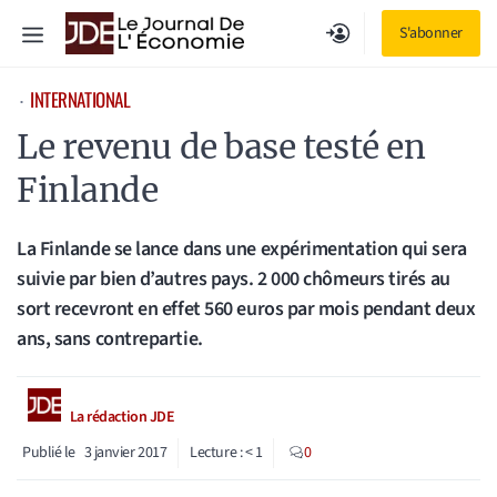
Aller
Menu
S'abonner
au
contenu
INTERNATIONAL
⋅
Le revenu de base testé en
Finlande
La Finlande se lance dans une expérimentation qui sera
suivie par bien d’autres pays. 2 000 chômeurs tirés au
sort recevront en effet 560 euros par mois pendant deux
ans, sans contrepartie.
La rédaction JDE
Publié le
3 janvier 2017
Lecture :
< 1
0