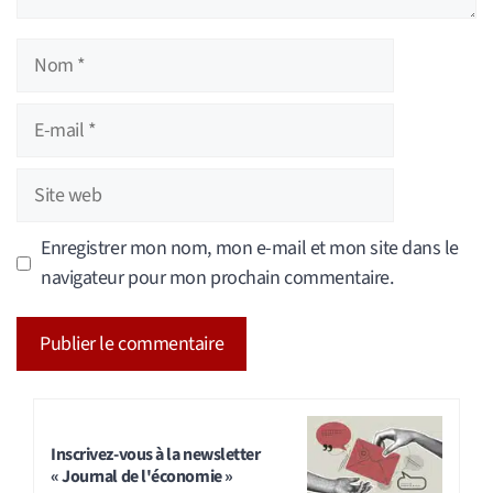
Nom
E-
mail
Site
web
Enregistrer mon nom, mon e-mail et mon site dans le
navigateur pour mon prochain commentaire.
A
l
t
Inscrivez-vous à la newsletter
« Journal de l'économie »
e