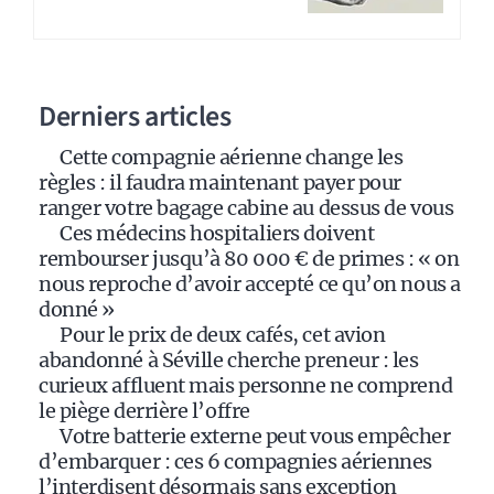
r
n
a
Derniers articles
t
i
Cette compagnie aérienne change les
v
règles : il faudra maintenant payer pour
e
ranger votre bagage cabine au dessus de vous
:
Ces médecins hospitaliers doivent
rembourser jusqu’à 80 000 € de primes : « on
nous reproche d’avoir accepté ce qu’on nous a
donné »
Pour le prix de deux cafés, cet avion
abandonné à Séville cherche preneur : les
curieux affluent mais personne ne comprend
le piège derrière l’offre
Votre batterie externe peut vous empêcher
d’embarquer : ces 6 compagnies aériennes
l’interdisent désormais sans exception