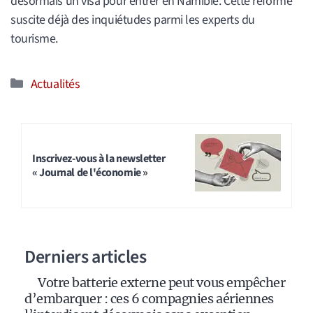
désormais un visa pour entrer en Namibie. Cette réforme
suscite déjà des inquiétudes parmi les experts du
tourisme.
Catégories
Actualités
Inscrivez-vous à la newsletter
« Journal de l'économie »
Derniers articles
Votre batterie externe peut vous empêcher
d’embarquer : ces 6 compagnies aériennes