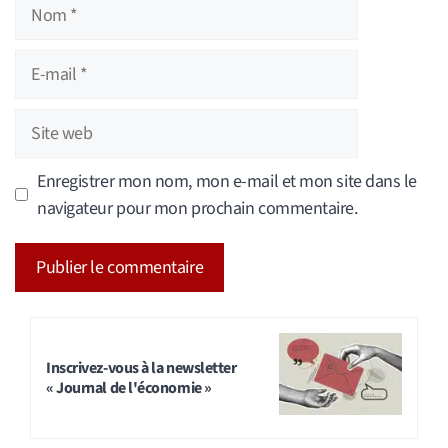
Nom
E-
mail
Site
web
Enregistrer mon nom, mon e-mail et mon site dans le
navigateur pour mon prochain commentaire.
A
l
t
Inscrivez-vous à la newsletter
« Journal de l'économie »
e
r