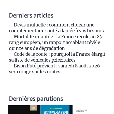
n
a
Derniers articles
t
i
Devis mutuelle : comment choisir une
v
complémentaire santé adaptée à vos besoins
e
Mortalité infantile : la France recule au 23ᵉ
:
rang européen, un rapport accablant révèle
quinze ans de dégradation
Code de la route : pourquoi la France élargit
sa liste de véhicules prioritaires
Bison Futé prévient : samedi 8 août 2026
sera rouge sur les routes
Dernières parutions