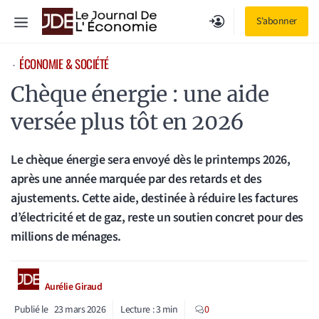
Aller
Menu
S'abonner
au
contenu
ÉCONOMIE & SOCIÉTÉ
⋅
Chèque énergie : une aide
versée plus tôt en 2026
Le chèque énergie sera envoyé dès le printemps 2026,
après une année marquée par des retards et des
ajustements. Cette aide, destinée à réduire les factures
d’électricité et de gaz, reste un soutien concret pour des
millions de ménages.
Aurélie Giraud
Publié le
23 mars 2026
Lecture :
3
min
0