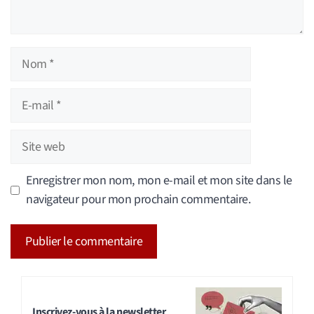
Nom
E-
mail
Site
web
Enregistrer mon nom, mon e-mail et mon site dans le
navigateur pour mon prochain commentaire.
A
l
t
Inscrivez-vous à la newsletter