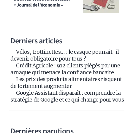
« Journal de l'économie »
e
r
n
a
Derniers articles
t
i
Vélos, trottinettes… : le casque pourrait-il
v
devenir obligatoire pour tous ?
e
Crédit Agricole : 912 clients piégés par une
:
arnaque qui menace la confiance bancaire
Les prix des produits alimentaires risquent
de fortement augmenter
Google Assistant disparaît : comprendre la
stratégie de Google et ce qui change pour vous
Dernières parutions