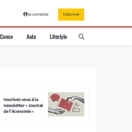
Se connecter
S'abonner
Conso
Auto
Lifestyle
Inscrivez-vous à la
newsletter « Journal
de l'économie »