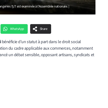
ngeries 7j/7 est examinée à l’Assemblée nationale. |
WhatsApp
Share
i
bénéficie d’un statut à part dans le droit social
volution du cadre applicable aux commerces, notamment
ncé un débat sensible, opposant artisans, syndicats et