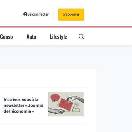
Se connecter
S'abonner
Conso
Auto
Lifestyle
Inscrivez-vous à la
newsletter « Journal
de l'économie »