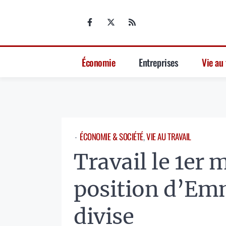
Aller
au
contenu
Économie
Entreprises
Vie au 
ÉCONOMIE & SOCIÉTÉ
, 
VIE AU TRAVAIL
⋅
Travail le 1er m
position d’E
divise