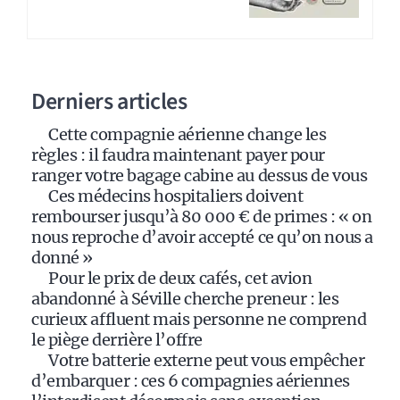
e
r
n
a
Derniers articles
t
i
Cette compagnie aérienne change les
v
règles : il faudra maintenant payer pour
e
ranger votre bagage cabine au dessus de vous
:
Ces médecins hospitaliers doivent
rembourser jusqu’à 80 000 € de primes : « on
nous reproche d’avoir accepté ce qu’on nous a
donné »
Pour le prix de deux cafés, cet avion
abandonné à Séville cherche preneur : les
curieux affluent mais personne ne comprend
le piège derrière l’offre
Votre batterie externe peut vous empêcher
d’embarquer : ces 6 compagnies aériennes