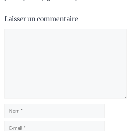
Laisser un commentaire
Commentaire
Nom
E-