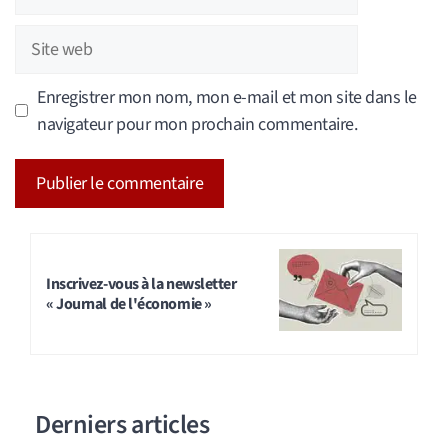
mail
Site
web
Enregistrer mon nom, mon e-mail et mon site dans le
navigateur pour mon prochain commentaire.
A
l
t
Inscrivez-vous à la newsletter
« Journal de l'économie »
e
r
n
a
Derniers articles
t
i