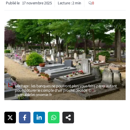
Publié le
17 novembre 2025
Lecture :
2
min
0
Héritage : les banques ne pourront plus vous faire payer autant
pour clôturer le compte d’un proche décédé ©
journaldeleconomie.fr