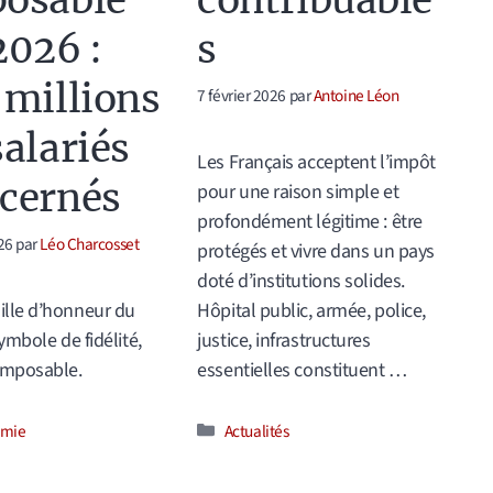
osable
contribuable
2026 :
s
 millions
7 février 2026
par
Antoine Léon
salariés
Les Français acceptent l’impôt
cernés
pour une raison simple et
profondément légitime : être
26
par
Léo Charcosset
protégés et vivre dans un pays
doté d’institutions solides.
ille d’honneur du
Hôpital public, armée, police,
symbole de fidélité,
justice, infrastructures
imposable.
essentielles constituent …
ories
Catégories
omie
Actualités