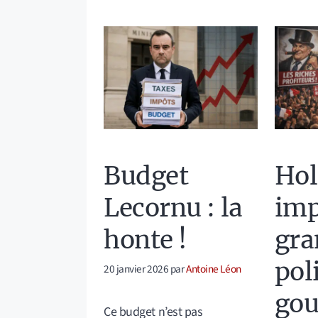
Budget
Hol
Lecornu : la
imp
honte !
gra
pol
20 janvier 2026
par
Antoine Léon
go
Ce budget n’est pas