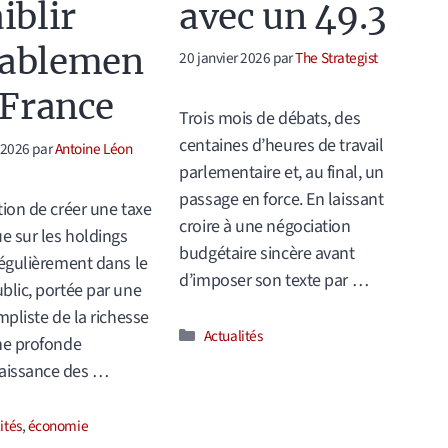
avec un 49.3
iblir
rablemen
20 janvier 2026
par
The Strategist
a France
Trois mois de débats, des
centaines d’heures de travail
 2026
par
Antoine Léon
parlementaire et, au final, un
passage en force. En laissant
tion de créer une taxe
croire à une négociation
ue sur les holdings
budgétaire sincère avant
régulièrement dans le
d’imposer son texte par …
blic, portée par une
mpliste de la richesse
Catégories
Actualités
ne profonde
issance des …
ories
ités
,
économie