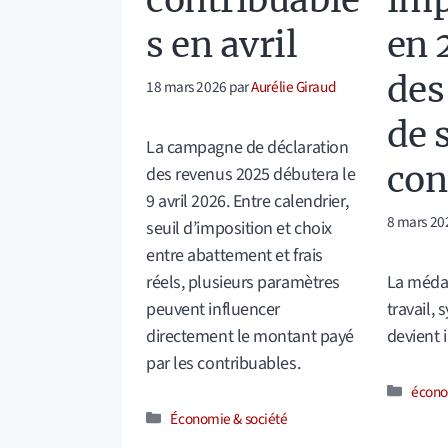
contribuable
imp
s en avril
en 
des
18 mars 2026
par
Aurélie Giraud
de 
La campagne de déclaration
con
des revenus 2025 débutera le
9 avril 2026. Entre calendrier,
8 mars 20
seuil d’imposition et choix
entre abattement et frais
réels, plusieurs paramètres
La méda
peuvent influencer
travail, 
directement le montant payé
devient 
par les contribuables.
Catég
écon
Catégories
Économie & société