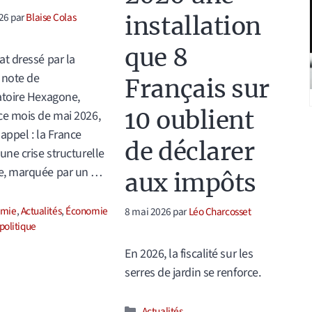
26
par
Blaise Colas
installation
que 8
at dressé par la
 note de
Français sur
atoire Hexagone,
10 oublient
ce mois de mai 2026,
 appel : la France
de déclarer
une crise structurelle
e, marquée par un …
aux impôts
ories
omie
,
Actualités
,
Économie
8 mai 2026
par
Léo Charcosset
politique
En 2026, la fiscalité sur les
serres de jardin se renforce.
Catégories
Actualités