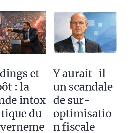
dings et
Y aurait-il
ôt : la
un scandale
nde intox
de sur-
itique du
optimisatio
uverneme
n fiscale