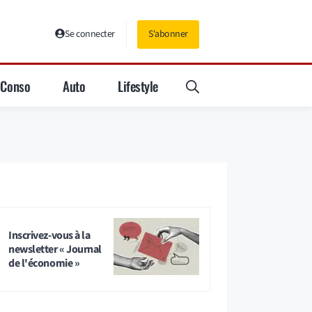
Se connecter
S'abonner
Conso
Auto
Lifestyle
Inscrivez-vous à la
newsletter « Journal
de l'économie »