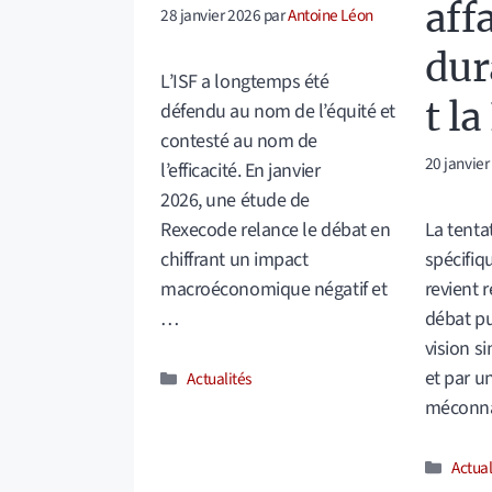
affa
28 janvier 2026
par
Antoine Léon
du
L’ISF a longtemps été
t l
défendu au nom de l’équité et
contesté au nom de
20 janvier
l’efficacité. En janvier
2026, une étude de
Rexecode relance le débat en
La tenta
chiffrant un impact
spécifiq
macroéconomique négatif et
revient 
…
débat pu
vision si
et par u
Catégories
Actualités
méconna
Catég
Actual