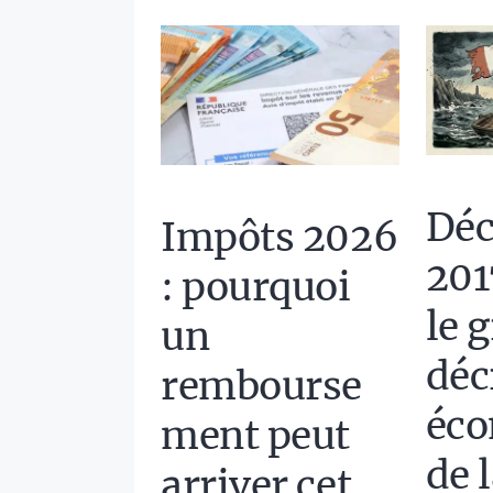
Déc
Impôts 2026
201
: pourquoi
le 
un
déc
rembourse
éc
ment peut
de 
arriver cet