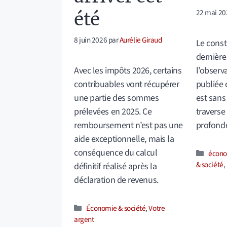
22 mai 20
été
8 juin 2026
par
Aurélie Giraud
Le const
dernière
l’observ
Avec les impôts 2026, certains
publiée 
contribuables vont récupérer
est sans
une partie des sommes
traverse 
prélevées en 2025. Ce
profond
remboursement n’est pas une
aide exceptionnelle, mais la
conséquence du calcul
Catég
écon
& société
,
définitif réalisé après la
déclaration de revenus.
Catégories
Économie & société
,
Votre
argent