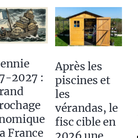
ennie
Après les
7-2027 :
piscines et
grand
les
rochage
vérandas, le
onomique
fisc cible en
la France
2026 une