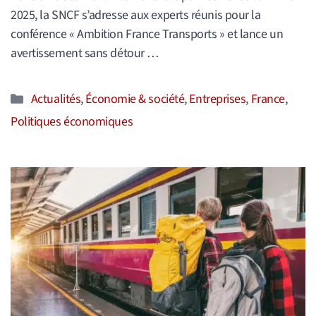
2025, la SNCF s’adresse aux experts réunis pour la
conférence « Ambition France Transports » et lance un
avertissement sans détour …
Catégories
Actualités
,
Économie & société
,
Entreprises
,
France
,
Politiques économiques