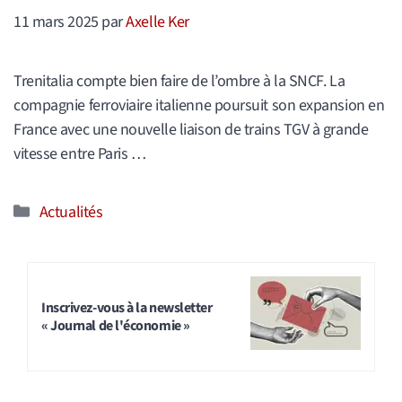
11 mars 2025
par
Axelle Ker
Trenitalia compte bien faire de l’ombre à la SNCF. La
compagnie ferroviaire italienne poursuit son expansion en
France avec une nouvelle liaison de trains TGV à grande
vitesse entre Paris …
Catégories
Actualités
Inscrivez-vous à la newsletter
« Journal de l'économie »