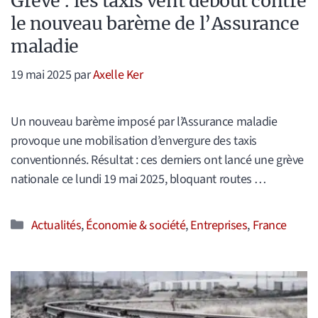
Grève : les taxis vent debout contre
le nouveau barème de l’Assurance
maladie
19 mai 2025
par
Axelle Ker
Un nouveau barème imposé par l’Assurance maladie
provoque une mobilisation d’envergure des taxis
conventionnés. Résultat : ces derniers ont lancé une grève
nationale ce lundi 19 mai 2025, bloquant routes …
Catégories
Actualités
,
Économie & société
,
Entreprises
,
France