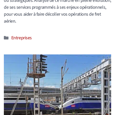
ou stratégiques. Analyse de ce marché en pleine évolution,
de ses services programmés à ses enjeux opérationnels,
pour vous aider à faire décoller vos opérations de fret
aérien.
Catégories
Entreprises