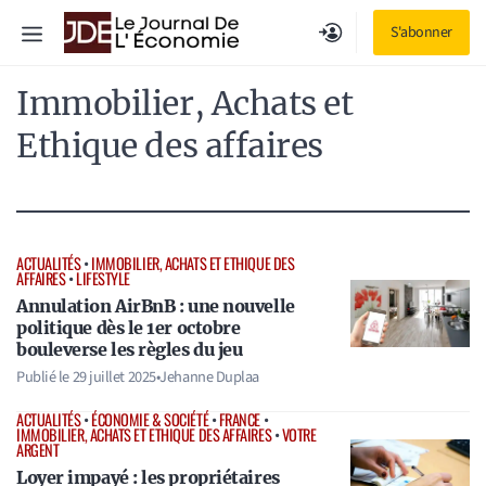
Aller
Menu
S'abonner
au
contenu
Immobilier, Achats et
Ethique des affaires
ACTUALITÉS
•
IMMOBILIER, ACHATS ET ETHIQUE DES
AFFAIRES
•
LIFESTYLE
Annulation AirBnB : une nouvelle
politique dès le 1er octobre
bouleverse les règles du jeu
Publié le
29 juillet 2025
•
Jehanne Duplaa
ACTUALITÉS
•
ÉCONOMIE & SOCIÉTÉ
•
FRANCE
•
IMMOBILIER, ACHATS ET ETHIQUE DES AFFAIRES
•
VOTRE
ARGENT
Loyer impayé : les propriétaires