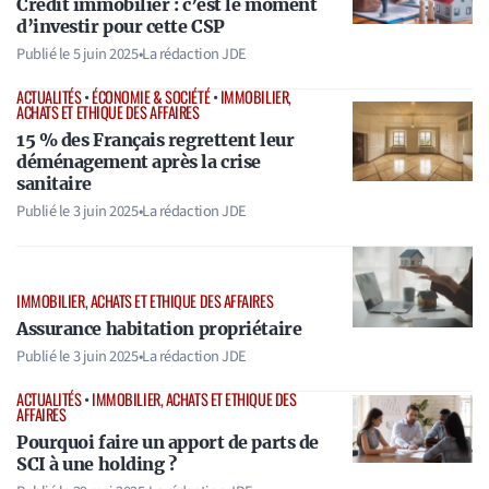
Crédit immobilier : c’est le moment
d’investir pour cette CSP
Publié le
5 juin 2025
•
La rédaction JDE
ACTUALITÉS
•
ÉCONOMIE & SOCIÉTÉ
•
IMMOBILIER,
ACHATS ET ETHIQUE DES AFFAIRES
15 % des Français regrettent leur
déménagement après la crise
sanitaire
Publié le
3 juin 2025
•
La rédaction JDE
IMMOBILIER, ACHATS ET ETHIQUE DES AFFAIRES
Assurance habitation propriétaire
Publié le
3 juin 2025
•
La rédaction JDE
ACTUALITÉS
•
IMMOBILIER, ACHATS ET ETHIQUE DES
AFFAIRES
Pourquoi faire un apport de parts de
SCI à une holding ?