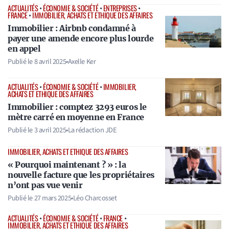
ACTUALITÉS
•
ÉCONOMIE & SOCIÉTÉ
•
ENTREPRISES
•
FRANCE
•
IMMOBILIER, ACHATS ET ETHIQUE DES AFFAIRES
Immobilier : Airbnb condamné à
payer une amende encore plus lourde
en appel
Publié le
8 avril 2025
•
Axelle Ker
ACTUALITÉS
•
ÉCONOMIE & SOCIÉTÉ
•
IMMOBILIER,
ACHATS ET ETHIQUE DES AFFAIRES
Immobilier : comptez 3293 euros le
mètre carré en moyenne en France
Publié le
3 avril 2025
•
La rédaction JDE
IMMOBILIER, ACHATS ET ETHIQUE DES AFFAIRES
« Pourquoi maintenant ? » : la
nouvelle facture que les propriétaires
n’ont pas vue venir
Publié le
27 mars 2025
•
Léo Charcosset
ACTUALITÉS
•
ÉCONOMIE & SOCIÉTÉ
•
FRANCE
•
IMMOBILIER, ACHATS ET ETHIQUE DES AFFAIRES