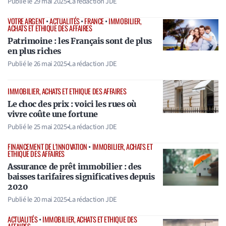
Publié le
29 mai 2025
•
La rédaction JDE
VOTRE ARGENT
•
ACTUALITÉS
•
FRANCE
•
IMMOBILIER,
ACHATS ET ETHIQUE DES AFFAIRES
Patrimoine : les Français sont de plus
en plus riches
Publié le
26 mai 2025
•
La rédaction JDE
IMMOBILIER, ACHATS ET ETHIQUE DES AFFAIRES
Le choc des prix : voici les rues où
vivre coûte une fortune
Publié le
25 mai 2025
•
La rédaction JDE
FINANCEMENT DE L'INNOVATION
•
IMMOBILIER, ACHATS ET
ETHIQUE DES AFFAIRES
Assurance de prêt immobilier : des
baisses tarifaires significatives depuis
2020
Publié le
20 mai 2025
•
La rédaction JDE
ACTUALITÉS
•
IMMOBILIER, ACHATS ET ETHIQUE DES