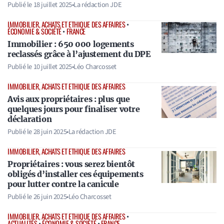
Publié le
18 juillet 2025
•
La rédaction JDE
IMMOBILIER, ACHATS ET ETHIQUE DES AFFAIRES
•
ÉCONOMIE & SOCIÉTÉ
•
FRANCE
Immobilier : 650 000 logements
reclassés grâce à l’ajustement du DPE
Publié le
10 juillet 2025
•
Léo Charcosset
IMMOBILIER, ACHATS ET ETHIQUE DES AFFAIRES
Avis aux propriétaires : plus que
quelques jours pour finaliser votre
déclaration
Publié le
28 juin 2025
•
La rédaction JDE
IMMOBILIER, ACHATS ET ETHIQUE DES AFFAIRES
Propriétaires : vous serez bientôt
obligés d’installer ces équipements
pour lutter contre la canicule
Publié le
26 juin 2025
•
Léo Charcosset
IMMOBILIER, ACHATS ET ETHIQUE DES AFFAIRES
•
ACTUALITÉS
•
ÉCONOMIE & SOCIÉTÉ
•
FRANCE