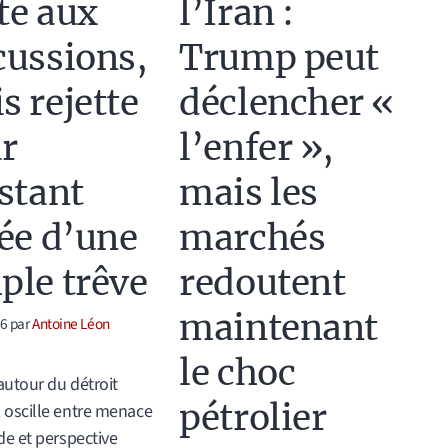
te aux
l’Iran :
cussions,
Trump peut
s rejette
déclencher «
r
l’enfer »,
nstant
mais les
dée d’une
marchés
ple trêve
redoutent
maintenant
26
par
Antoine Léon
le choc
 autour du détroit
pétrolier
oscille entre menace
de et perspective