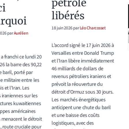
pétrole
ci
libérés
rquoi
18 juin 2026
par
Léo Charcosset
 2026
par
Aurélien
L’accord signé le 17 juin 2026 à
Versailles entre Donald Trump
 a franchi ce lundi 20
et l’Iran libère immédiatement
026 la barre des 90,22
46 milliards de dollars de
e baril, porté par
revenus pétroliers iraniens et
e militaire entre les
prévoit la réouverture du
s et l’Iran. Les
détroit d’Ormuz sous 30 jours.
 iraniennes sur les
Les marchés énergétiques
uctures kuwaitiennes
anticipent une chute du baril
rappes américaines
et une baisse des coûts
 menacent le détroit
logistiques, avec des
 route cruciale pour