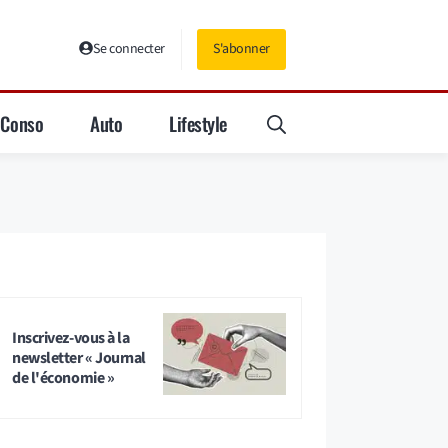
Se connecter
S'abonner
Conso
Auto
Lifestyle
Inscrivez-vous à la
newsletter « Journal
de l'économie »