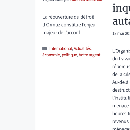
inq
La réouverture du détroit
aut
d’Ormuz constitue l’enjeu
majeur de l’accord.
18 mai 20
Catégories
International
,
Actualités
,
L’Organi
économie
,
politique
,
Votre argent
du travai
répercu
de la cr
Au-delà 
destruct
l’institu
menace p
heures t
revenus r
ménages 