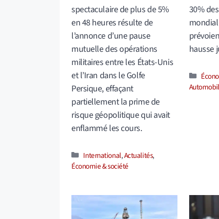
spectaculaire de plus de 5%
30% des 
en 48 heures résulte de
mondiale
l’annonce d’une pause
prévoien
mutuelle des opérations
hausse j
militaires entre les États-Unis
et l’Iran dans le Golfe
Catég
Écono
Automobi
Persique, effaçant
partiellement la prime de
risque géopolitique qui avait
enflammé les cours.
Catégories
International
,
Actualités
,
Économie & société