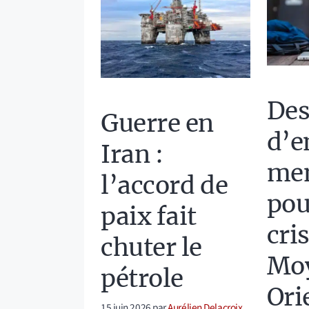
Des
Guerre en
d’e
Iran :
men
l’accord de
pou
paix fait
cri
chuter le
Mo
pétrole
Ori
15 juin 2026
par
Aurélien Delacroix