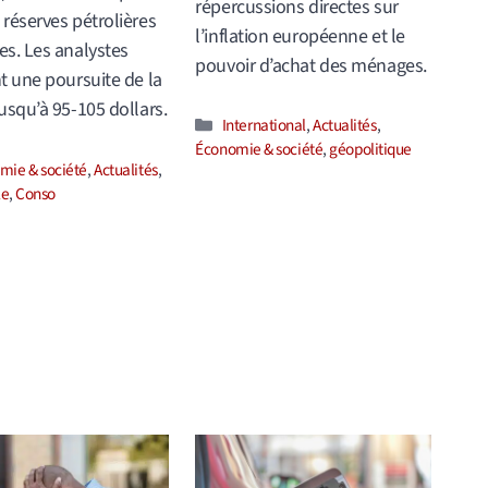
répercussions directes sur
réserves pétrolières
l’inflation européenne et le
s. Les analystes
pouvoir d’achat des ménages.
t une poursuite de la
usqu’à 95-105 dollars.
Catégories
International
,
Actualités
,
Économie & société
,
géopolitique
ories
mie & société
,
Actualités
,
le
,
Conso