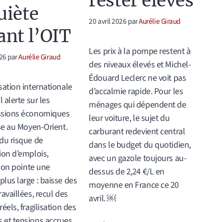
rester élevés
uiète
20 avril 2026
par
Aurélie Giraud
ant l’OIT
Les prix à la pompe restent à
26
par
Aurélie Giraud
des niveaux élevés et Michel-
Édouard Leclerc ne voit pas
sation internationale
d’accalmie rapide. Pour les
l alerte sur les
ménages qui dépendent de
ssions économiques
leur voiture, le sujet du
ise au Moyen-Orient.
carburant redevient central
du risque de
dans le budget du quotidien,
ion d’emplois,
avec un gazole toujours au-
tion pointe une
dessus de 2,24 €/L en
lus large : baisse des
moyenne en France ce 20
ravaillées, recul des
avril. ￼
éels, fragilisation des
et tensions accrues