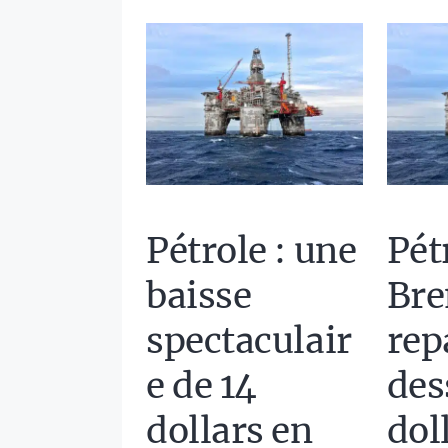
Pétrole : une
Pétr
baisse
Bre
spectaculair
rep
e de 14
des
dollars en
dol