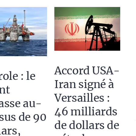
Accord USA-
ole : le
Iran signé à
nt
Versailles :
asse au-
46 milliards
sus de 90
de dollars de
lars,