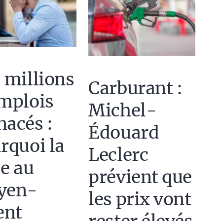
 millions
Carburant :
mplois
Michel-
acés :
Édouard
rquoi la
Leclerc
se au
prévient que
yen-
les prix vont
ent