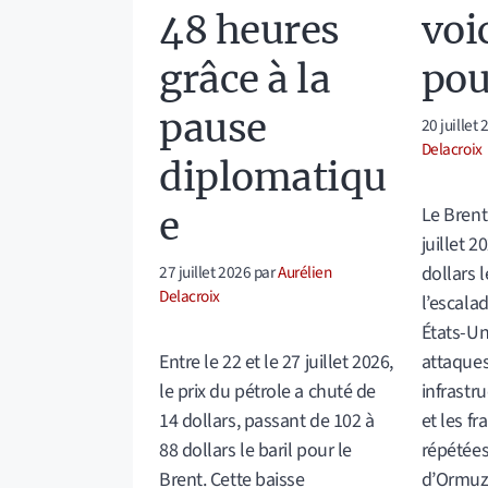
48 heures
voi
grâce à la
pou
pause
20 juillet
Delacroix
diplomatiqu
Le Brent
e
juillet 2
27 juillet 2026
par
Aurélien
dollars l
Delacroix
l’escalad
États-Uni
Entre le 22 et le 27 juillet 2026,
attaques
le prix du pétrole a chuté de
infrastr
14 dollars, passant de 102 à
et les f
88 dollars le baril pour le
répétées
Brent. Cette baisse
d’Ormuz,