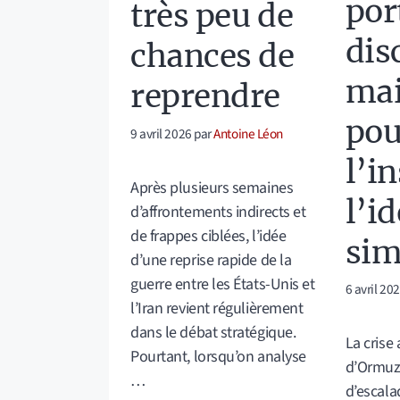
por
très peu de
dis
chances de
mai
reprendre
pou
9 avril 2026
par
Antoine Léon
l’i
Après plusieurs semaines
l’i
d’affrontements indirects et
de frappes ciblées, l’idée
sim
d’une reprise rapide de la
guerre entre les États-Unis et
6 avril 20
l’Iran revient régulièrement
dans le débat stratégique.
La crise
Pourtant, lorsqu’on analyse
d’Ormuz 
…
d’escala