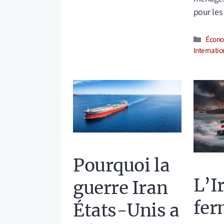
pour les
Catég
Écono
Internatio
Pourquoi la
L’I
guerre Iran
fer
États-Unis a