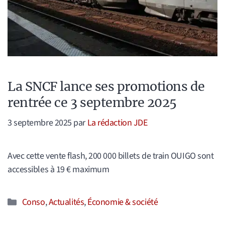
La SNCF lance ses promotions de
rentrée ce 3 septembre 2025
3 septembre 2025
par
La rédaction JDE
Avec cette vente flash, 200 000 billets de train OUIGO sont
accessibles à 19 € maximum
Catégories
Conso
,
Actualités
,
Économie & société