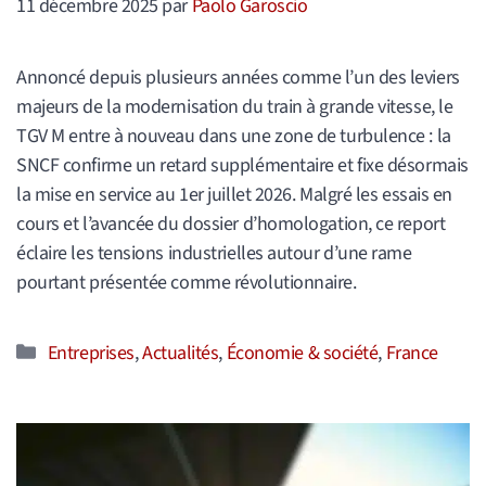
11 décembre 2025
par
Paolo Garoscio
Annoncé depuis plusieurs années comme l’un des leviers
majeurs de la modernisation du train à grande vitesse, le
TGV M entre à nouveau dans une zone de turbulence : la
SNCF confirme un retard supplémentaire et fixe désormais
la mise en service au 1er juillet 2026. Malgré les essais en
cours et l’avancée du dossier d’homologation, ce report
éclaire les tensions industrielles autour d’une rame
pourtant présentée comme révolutionnaire.
Catégories
Entreprises
,
Actualités
,
Économie & société
,
France