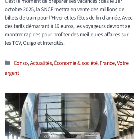
C’est le moment de préparer ses vacances : dès le 1er
octobre 2025, la SNCF mettra en vente des millions de
billets de train pour l’Hiver et les fêtes de fin d’année. Avec
des tarifs démarrant à 19 euros, les voyageurs devront se
montrer rapides pour profiter des meilleures affaires sur
les TGV, Ouigo et Intercités.
Catégories
Conso
,
Actualités
,
Économie & société
,
France
,
Votre
argent