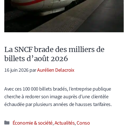
La SNCF brade des milliers de
billets d’août 2026
16 juin 2026
par
Aurélien Delacroix
Avec ces 100 000 billets bradés, l’entreprise publique
cherche à redorer son image auprès d’une clientèle
échaudée par plusieurs années de hausses tarifaires.
Catégories
Économie & société
,
Actualités
,
Conso