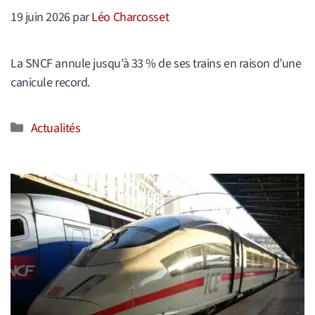
19 juin 2026
par
Léo Charcosset
La SNCF annule jusqu’à 33 % de ses trains en raison d’une
canicule record.
Catégories
Actualités