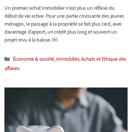
Un premier achat immobilier n’est plus un réflexe du
début de vie active. Pour une partie croissante des jeunes
ménages, le passage à la propriété se fait plus tard, avec
davantage d’apport, un crédit plus long et souvent un
projet revu à la baisse. ￼
Catégories
Économie & société
,
Immobilier, Achats et Ethique des
affaires