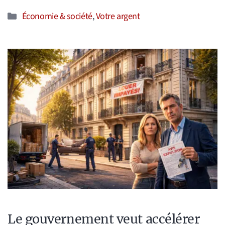
Catégories
Économie & société
,
Votre argent
Le gouvernement veut accélérer