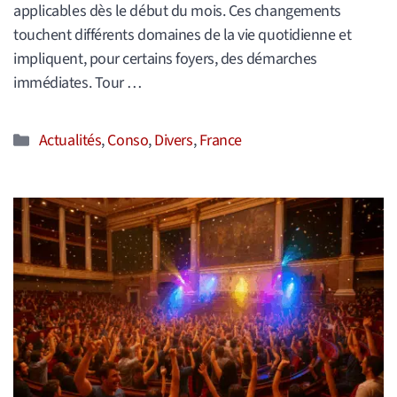
applicables dès le début du mois. Ces changements
touchent différents domaines de la vie quotidienne et
impliquent, pour certains foyers, des démarches
immédiates. Tour …
Catégories
Actualités
,
Conso
,
Divers
,
France