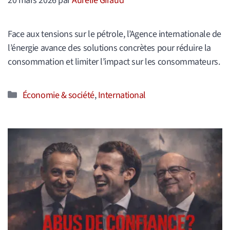
20 mars 2026
par
Aurélie Giraud
Face aux tensions sur le pétrole, l’Agence internationale de
l’énergie avance des solutions concrètes pour réduire la
consommation et limiter l’impact sur les consommateurs.
Catégories
Économie & société
,
International