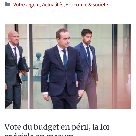
Catégories
Votre argent
,
Actualités
,
Économie & société
Vote du budget en péril, la loi