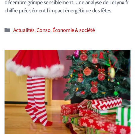
décembre grimpe sensiblement. Une analyse de LeLynx.fr
chiffre précisément l’impact énergétique des fêtes.
Catégories
Actualités
,
Conso
,
Économie & société