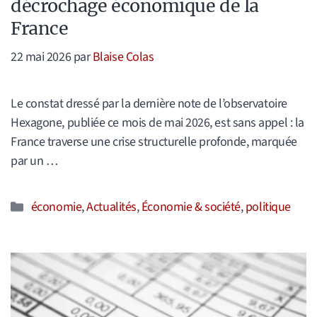
décrochage économique de la
France
22 mai 2026
par
Blaise Colas
Le constat dressé par la dernière note de l’observatoire
Hexagone, publiée ce mois de mai 2026, est sans appel : la
France traverse une crise structurelle profonde, marquée
par un …
Catégories
économie
,
Actualités
,
Économie & société
,
politique