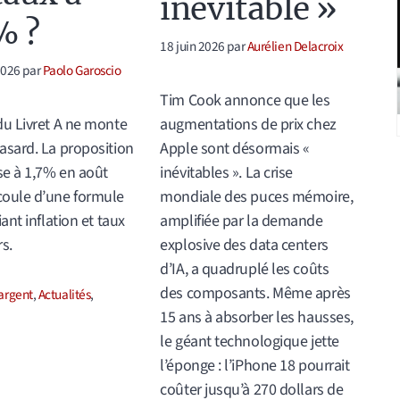
inévitable »
% ?
18 juin 2026
par
Aurélien Delacroix
 2026
par
Paolo Garoscio
Tim Cook annonce que les
augmentations de prix chez
du Livret A ne monte
Apple sont désormais «
asard. La proposition
inévitables ». La crise
e à 1,7% en août
mondiale des puces mémoire,
coule d’une formule
amplifiée par la demande
iant inflation et taux
explosive des data centers
rs.
d’IA, a quadruplé les coûts
des composants. Même après
ories
argent
,
Actualités
,
15 ans à absorber les hausses,
le géant technologique jette
l’éponge : l’iPhone 18 pourrait
coûter jusqu’à 270 dollars de