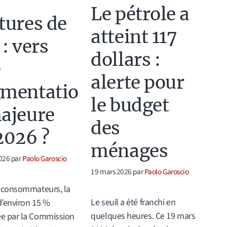
Le pétrole a
tures de
atteint 117
 : vers
dollars :
e
alerte pour
mentatio
le budget
ajeure
des
2026 ?
ménages
026
par
Paolo Garoscio
19 mars 2026
par
Paolo Garoscio
s consommateurs, la
Le seuil a été franchi en
’environ 15 %
quelques heures. Ce 19 mars
e par la Commission