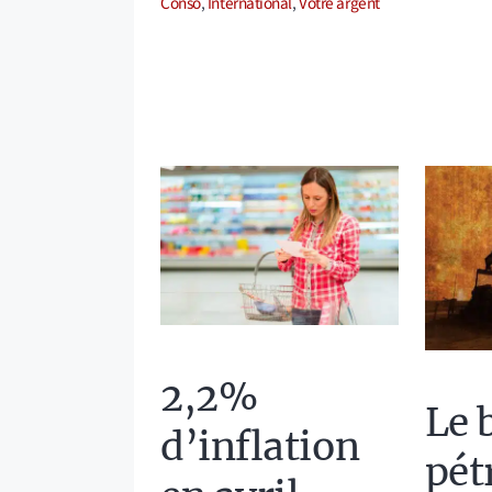
Conso
,
International
,
Votre argent
2,2%
Le 
d’inflation
pét