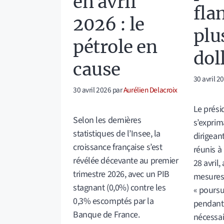
en avril
fla
2026 : le
plu
pétrole en
dol
cause
30 avril 2
30 avril 2026
par
Aurélien Delacroix
Le prési
Selon les dernières
s’exprim
statistiques de l’Insee, la
dirigean
croissance française s’est
réunis à
révélée décevante au premier
28 avril
trimestre 2026, avec un PIB
mesures
stagnant (0,0%) contre les
« poursu
0,3% escomptés par la
pendant 
Banque de France.
nécessai