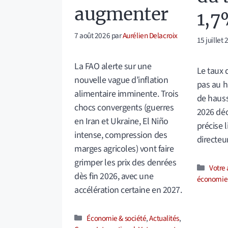
augmenter
1,7
7 août 2026
par
Aurélien Delacroix
15 juillet
La FAO alerte sur une
Le taux 
nouvelle vague d’inflation
pas au h
alimentaire imminente. Trois
de hauss
chocs convergents (guerres
2026 dé
en Iran et Ukraine, El Niño
précise l
intense, compression des
directeu
marges agricoles) vont faire
grimper les prix des denrées
Catég
Votre 
dès fin 2026, avec une
économie
accélération certaine en 2027.
Catégories
Économie & société
,
Actualités
,