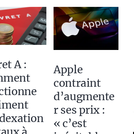
et A :
Apple
mment
contraint
ctionne
d’augmente
iment
r ses prix :
ndexation
« c’est
taux à