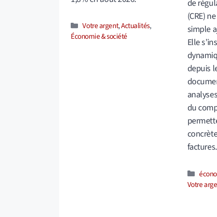
de régul
(CRE) ne
Catégories
Votre argent
,
Actualités
,
simple a
Économie & société
Elle s’in
dynamiq
depuis l
documen
analyse
du compa
permette
concrète
factures.
Catég
écon
Votre arge