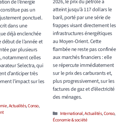
2026, le prix du pétrole a
ation de l’énergie
atteint jusqu’à 117 dollars le
 constitue pas un
baril, porté par une série de
justement ponctuel.
frappes visant directement les
scrit dans une
infrastructures énergétiques
ue déjà enclenchée
au Moyen-Orient. Cette
e début de l’année et
flambée ne reste pas confinée
tée par plusieurs
aux marchés financiers : elle
s, notamment celles
se répercute immédiatement
rateur Selectra, qui
sur le prix des carburants et,
nt d’anticiper très
plus progressivement, sur les
ment l’impact sur les
factures de gaz et d’électricité
des ménages.
ories
omie
,
Actualités
,
Conso
,
nt
Catégories
International
,
Actualités
,
Conso
,
Économie & société