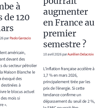
pourrait
mbe à
augmenter
s de 120
en France au
lars
premier
026
par
Paolo Garoscio
semestre ?
dent américain,
10 avril 2026
par
Aurélien Delacroix
ant devant des
ts du secteur pétrolier
L’inflation française accélère à
 la Maison Blanche le
1,7 % en mars 2026,
, a évoqué des
principalement tirée par les
 destinées à
prix de l’énergie. Si cette
ivre le blocus actuel
tendance confirme un
des mois si
dépassement du seuil de 2 %,
re ».
le SMIC pourrait être