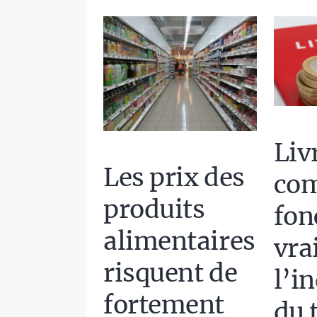
Livr
Les prix des
co
produits
fon
alimentaires
vra
risquent de
l’i
fortement
du 