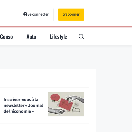
Se connecter
S'abonner
Conso
Auto
Lifestyle
Inscrivez-vous à la
newsletter « Journal
de l'économie »