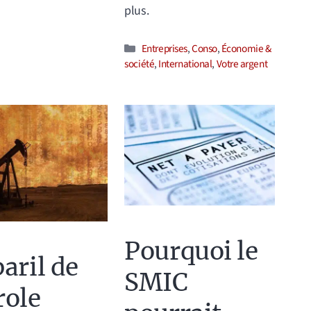
plus.
Catégories
Entreprises
,
Conso
,
Économie &
société
,
International
,
Votre argent
Pourquoi le
baril de
SMIC
role