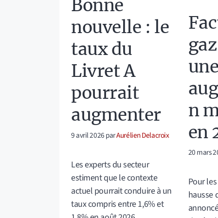
Bonne
Fac
nouvelle : le
gaz
taux du
un
Livret A
aug
pourrait
n m
augmenter
en 
9 avril 2026
par
Aurélien Delacroix
20 mars 2
Les experts du secteur
estiment que le contexte
Pour le
actuel pourrait conduire à un
hausse d
taux compris entre 1,6% et
annoncé
1,8% en août 2026.