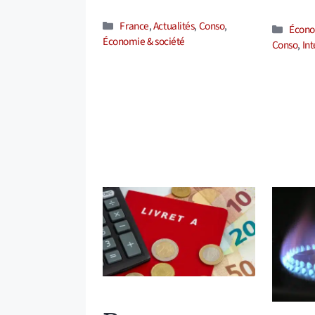
Catégories
France
,
Actualités
,
Conso
,
Catég
Écono
Économie & société
Conso
,
Int