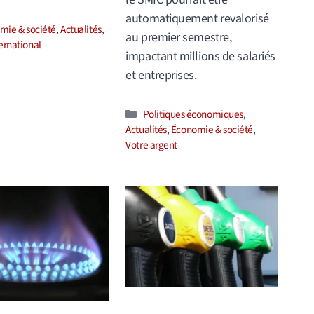
automatiquement revalorisé
ories
mie & société
,
Actualités
,
au premier semestre,
ernational
impactant millions de salariés
et entreprises.
Catégories
Politiques économiques
,
Actualités
,
Économie & société
,
Votre argent