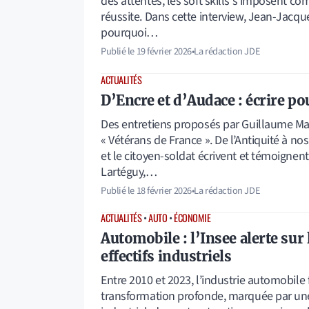
des attentes, les soft skills s’imposent co
réussite. Dans cette interview, Jean-Jacq
pourquoi…
Publié le
19 février 2026
•
La rédaction JDE
ACTUALITÉS
D’Encre et d’Audace : écrire p
Des entretiens proposés par Guillaume Mal
« Vétérans de France ». De l’Antiquité à no
et le citoyen-soldat écrivent et témoignen
Lartéguy,…
Publié le
18 février 2026
•
La rédaction JDE
ACTUALITÉS
•
AUTO
•
ÉCONOMIE
Automobile : l’Insee alerte sur
effectifs industriels
Entre 2010 et 2023, l’industrie automobile 
transformation profonde, marquée par une