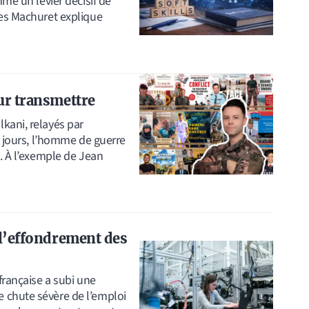
mme un levier décisif de
ues Machuret explique
our transmettre
kani, relayés par
s jours, l’homme de guerre
t. À l’exemple de Jean
 l’effondrement des
française a subi une
 chute sévère de l’emploi