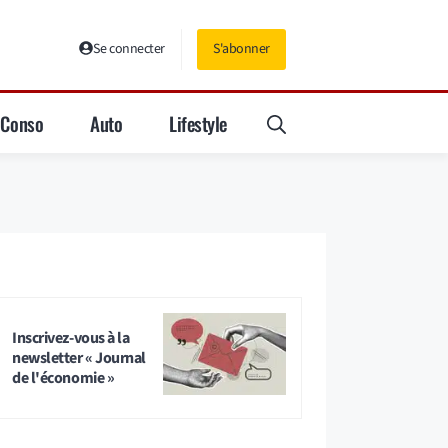
Se connecter
S'abonner
Conso
Auto
Lifestyle
Inscrivez-vous à la
newsletter « Journal
de l'économie »