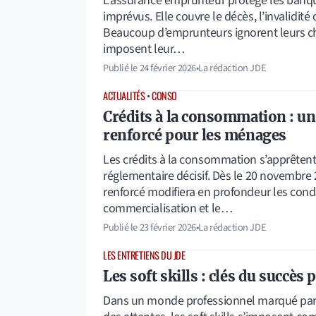
L’assurance emprunteur protège les banque
imprévus. Elle couvre le décès, l’invalidité o
Beaucoup d’emprunteurs ignorent leurs ch
imposent leur…
Publié le
24 février 2026
•
La rédaction JDE
ACTUALITÉS
•
CONSO
Crédits à la consommation : u
renforcé pour les ménages
Les crédits à la consommation s’apprêtent
réglementaire décisif. Dès le 20 novembr
renforcé modifiera en profondeur les condit
commercialisation et le…
Publié le
23 février 2026
•
La rédaction JDE
LES ENTRETIENS DU JDE
Les soft skills : clés du succès
Dans un monde professionnel marqué par la