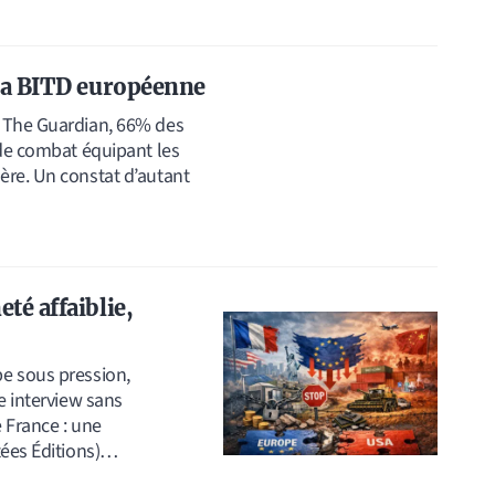
 la BITD européenne
e The Guardian, 66% des
 de combat équipant les
ère. Un constat d’autant
té affaiblie,
e sous pression,
e interview sans
 France : une
tées Éditions)…