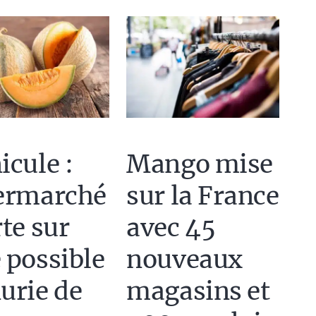
icule :
Mango mise
ermarché
sur la France
rte sur
avec 45
 possible
nouveaux
urie de
magasins et