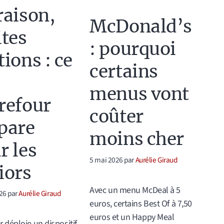
raison,
McDonald’s
ites
: pourquoi
tions : ce
certains
menus vont
refour
coûter
pare
moins cher
r les
5 mai 2026
par
Aurélie Giraud
iors
Avec un menu McDeal à 5
26
par
Aurélie Giraud
euros, certains Best Of à 7,50
euros et un Happy Meal
r déploie un dispositif