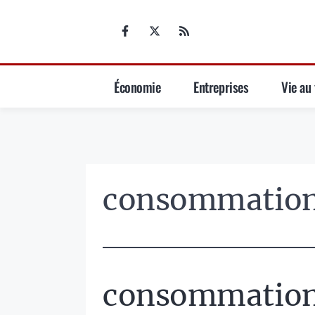
Aller
au
contenu
Économie
Entreprises
Vie au 
consommatio
consommatio