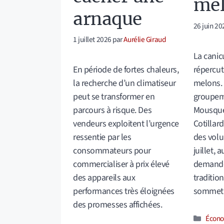
me
arnaque
26 juin 20
1 juillet 2026
par
Aurélie Giraud
La canic
répercute
En période de fortes chaleurs,
melons. 
la recherche d’un climatiseur
groupem
peut se transformer en
Mousquet
parcours à risque. Des
Cotillar
vendeurs exploitent l’urgence
des volu
ressentie par les
juillet,
consommateurs pour
demande
commercialiser à prix élevé
traditio
des appareils aux
sommet
performances très éloignées
des promesses affichées.
Catég
Écono