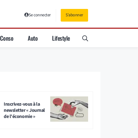
Se connecter
S'abonner
Conso
Auto
Lifestyle
Inscrivez-vous à la
newsletter « Journal
de l'économie »