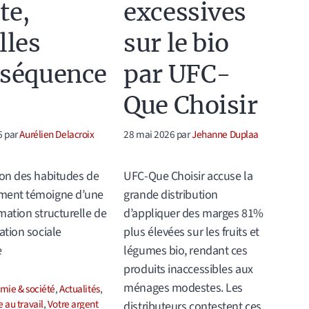
te,
excessives
lles
sur le bio
séquence
par UFC-
Que Choisir
6
par
Aurélien Delacroix
28 mai 2026
par
Jehanne Duplaa
ion des habitudes de
UFC-Que Choisir accuse la
ment témoigne d’une
grande distribution
mation structurelle de
d’appliquer des marges 81%
sation sociale
plus élevées sur les fruits et
e
légumes bio, rendant ces
produits inaccessibles aux
ménages modestes. Les
ories
mie & société
,
Actualités
,
e au travail
,
Votre argent
distributeurs contestent ces