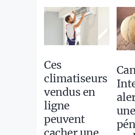
Ces
Can
climatiseurs
Int
vendus en
ale
ligne
une
peuvent
pén
cacher une