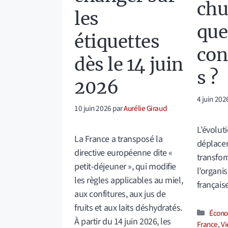
chu
les
que
étiquettes
con
dès le 14 juin
s ?
2026
4 juin 202
10 juin 2026
par
Aurélie Giraud
L’évolut
La France a transposé la
déplace
directive européenne dite «
transfor
petit-déjeuner », qui modifie
l’organi
les règles applicables au miel,
français
aux confitures, aux jus de
fruits et aux laits déshydratés.
Catég
Écono
À partir du 14 juin 2026, les
France
,
Vi