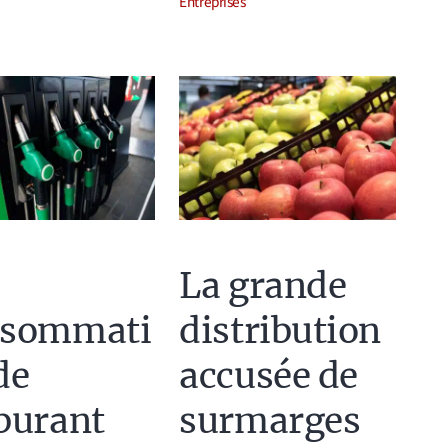
Entreprises
La grande
nsommati
distribution
de
accusée de
burant
surmarges