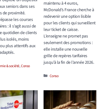
maintenu à 4 euros,
aux seniors dans ses
McDonald’s France cherche à
 de proximité.
redevenir une option lisible
dépasse les courses
pour les clients qui surveillent
res : il s’agit aussi de
leur ticket de caisse.
 le quotidien de clients
L’enseigne ne promet pas
plus isolés, moins
seulement des promotions :
ou plus attentifs aux
elle installe une nouvelle
adaptés.
grille de repères tarifaires
jusqu’à la fin de l’année 2026.
ories
mie & société
,
Conso
Catégories
Conso