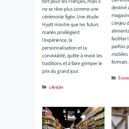
fort pour les Français, mais il
destiné 
ne se rêve plus comme une
magasins
cérémonie figée. Une étude
L’enjeu 
Hyatt montre que les futurs
alimentai
mariés privilégient
faciliter
l’expérience, la
parfois 
personnalisation et la
mobiles 
convivialité, quitte à revoir les
formats 
traditions et à faire grimper le
prix du grand jour.
Catég
Écono
Catégories
Lifestyle