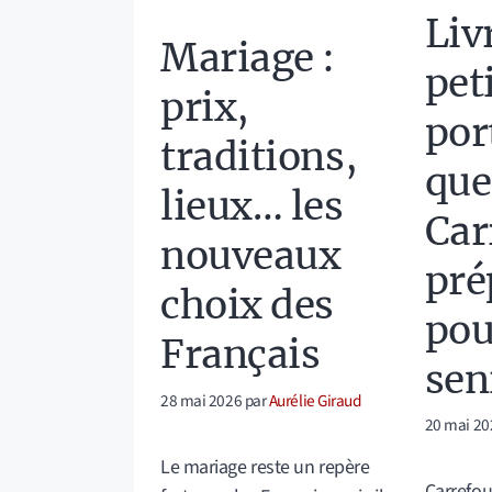
Liv
Mariage :
pet
prix,
por
traditions,
que
lieux… les
Car
nouveaux
pré
choix des
pou
Français
sen
28 mai 2026
par
Aurélie Giraud
20 mai 20
Le mariage reste un repère
Carrefou