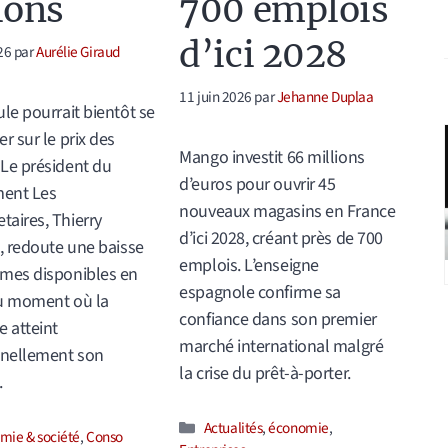
lons
700 emplois
d’ici 2028
26
par
Aurélie Giraud
11 juin 2026
par
Jehanne Duplaa
ule pourrait bientôt se
r sur le prix des
Mango investit 66 millions
Le président du
d’euros pour ouvrir 45
ent Les
nouveaux magasins en France
aires, Thierry
d’ici 2028, créant près de 700
d, redoute une baisse
emplois. L’enseigne
mes disponibles en
espagnole confirme sa
 au moment où la
confiance dans son premier
 atteint
marché international malgré
nnellement son
la crise du prêt-à-porter.
.
Catégories
Actualités
,
économie
,
ories
mie & société
,
Conso