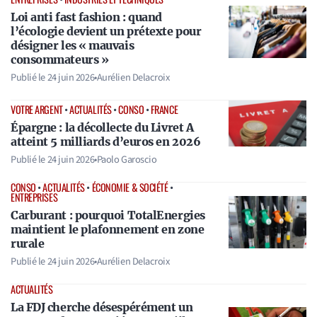
Loi anti fast fashion : quand
l’écologie devient un prétexte pour
désigner les « mauvais
consommateurs »
Publié le
24 juin 2026
•
Aurélien Delacroix
VOTRE ARGENT
•
ACTUALITÉS
•
CONSO
•
FRANCE
Épargne : la décollecte du Livret A
atteint 5 milliards d’euros en 2026
Publié le
24 juin 2026
•
Paolo Garoscio
CONSO
•
ACTUALITÉS
•
ÉCONOMIE & SOCIÉTÉ
•
ENTREPRISES
Carburant : pourquoi TotalEnergies
maintient le plafonnement en zone
rurale
Publié le
24 juin 2026
•
Aurélien Delacroix
ACTUALITÉS
La FDJ cherche désespérément un