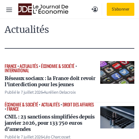
Aller
Menu
S'abonner
au
contenu
Actualités
FRANCE
•
ACTUALITÉS
•
ÉCONOMIE & SOCIÉTÉ
•
INTERNATIONAL
Réseaux sociaux : la France doit revoir
l’interdiction pour les jeunes
Publié le
7 juillet 2026
•
Aurélien Delacroix
ÉCONOMIE & SOCIÉTÉ
•
ACTUALITÉS
•
DROIT DES AFFAIRES
•
FRANCE
CNIL : 23 sanctions simplifiées depuis
janvier 2026, pour 133 750 euros
d’amendes
Publié le
7 juillet 2026
•
Léo Charcosset