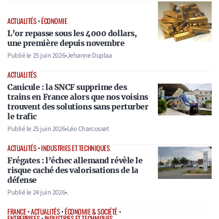
ACTUALITÉS
•
ÉCONOMIE
L’or repasse sous les 4000 dollars,
une première depuis novembre
Publié le
25 juin 2026
•
Jehanne Duplaa
ACTUALITÉS
Canicule : la SNCF supprime des
trains en France alors que nos voisins
trouvent des solutions sans perturber
le trafic
Publié le
25 juin 2026
•
Léo Charcosset
ACTUALITÉS
•
INDUSTRIES ET TECHNIQUES
Frégates : l’échec allemand révèle le
risque caché des valorisations de la
défense
Publié le
24 juin 2026
•
.
FRANCE
•
ACTUALITÉS
•
ÉCONOMIE & SOCIÉTÉ
•
ENTREPRISES
•
INDUSTRIES ET TECHNIQUES