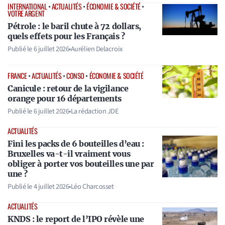
INTERNATIONAL
•
ACTUALITÉS
•
ÉCONOMIE & SOCIÉTÉ
•
VOTRE ARGENT
Pétrole : le baril chute à 72 dollars,
quels effets pour les Français ?
Publié le
6 juillet 2026
•
Aurélien Delacroix
FRANCE
•
ACTUALITÉS
•
CONSO
•
ÉCONOMIE & SOCIÉTÉ
Canicule : retour de la vigilance
orange pour 16 départements
Publié le
6 juillet 2026
•
La rédaction JDE
ACTUALITÉS
Fini les packs de 6 bouteilles d’eau :
Bruxelles va-t-il vraiment vous
obliger à porter vos bouteilles une par
une ?
Publié le
4 juillet 2026
•
Léo Charcosset
ACTUALITÉS
KNDS : le report de l’IPO révèle une