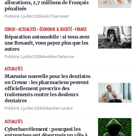
allocations, 2,7 millions de Français
pénalisés
Publié le
1 juillet 2026
•
Léo Charcosset
CONSO
•
ACTUALITÉS
•
ÉCONOMIE & SOCIÉTÉ
•
FRANCE
Réparation automobile : si vous avez
une Renault, vous payez plus que les
autres
Publié le
1 juillet 2026
•
Aurélien Delacroix
ACTUALITÉS
Mauvaise nouvelle pour les dentistes
en Creuse : les pharmaciens peuvent
officiellement prescrire des
traitements contre les douleurs
dentaires
Publié le
1 juillet 2026
•
Sebastien Leclerc
ACTUALITÉS
Cyberharcèlement : pourquoi les
entreprises ont désormais un rôle à